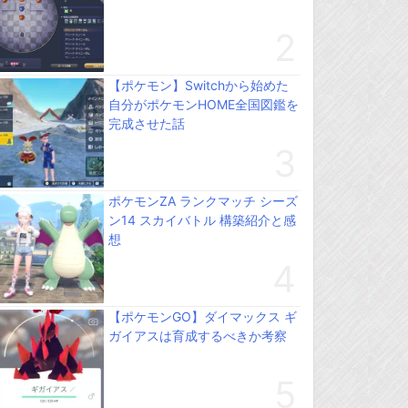
【ポケモン】Switchから始めた
自分がポケモンHOME全国図鑑を
完成させた話
ポケモンZA ランクマッチ シーズ
ン14 スカイバトル 構築紹介と感
想
【ポケモンGO】ダイマックス ギ
ガイアスは育成するべきか考察