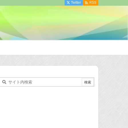

Twitter
RSS