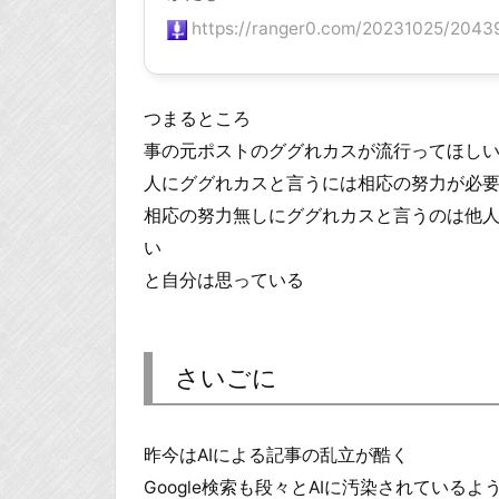
https://ranger0.com/20231025/20439
つまるところ
事の元ポストのググれカスが流行ってほし
人にググれカスと言うには相応の努力が必
相応の努力無しにググれカスと言うのは他
い
と自分は思っている
さいごに
昨今はAIによる記事の乱立が酷く
Google検索も段々とAIに汚染されているよ