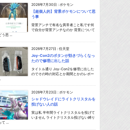
2026年7月30日
:
ポケモン
【超個人的】背景ポケモンについて思
う事
背景アンチで有名な異常者こと私です何
で自分が背景アンチなのか 背景について
どう思 ...
2026年7月27日
:
任天堂
Joy-Con2のボタンが効きづらくなっ
たので修理に出した話
タイトル通り Joy-Con2を修理に出した
のでその時の対応とか期間とかのレポー
.
2026年7月23日
:
ポケモン
シャドウレイドにライトクリスタルを
投げない人の話
実は私 半年間ライトクリスタルを投げて
いません ライトクリスタル投げない縛り
て ...