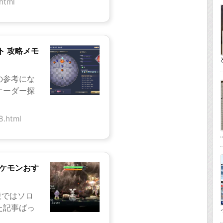
html
ト 攻略メモ
の参考にな
オーダー探
8.html
..
ポケモンおす
般ではソロ
た記事ばっ
っ