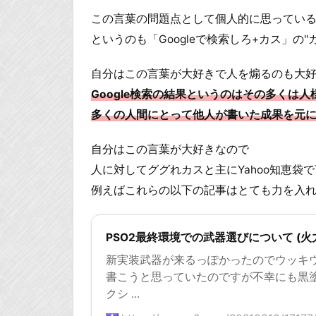
この言葉の問題点として個人的に思ってい
というのも「Googleで検索しろ+カス」の
自分はこの言葉が大好きで人を煽るのも大
Google検索の結果というのはその多くは
多くの人間にとって他人が書いた成果を元
自分はこの言葉が大好きなので
人に対してググれカスと主にYahoo知恵
例えばこれらの以下の記事はとても力を入
PSO2最終環境での武器選びについて (火
新実装武器が来るっぽかったのでウッキ
書こうと思っていたのですが不幸にも黒
クシ ...