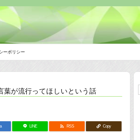
シーポリシー
う言葉が流行ってほしいという話

a
LINE
RSS
Copy