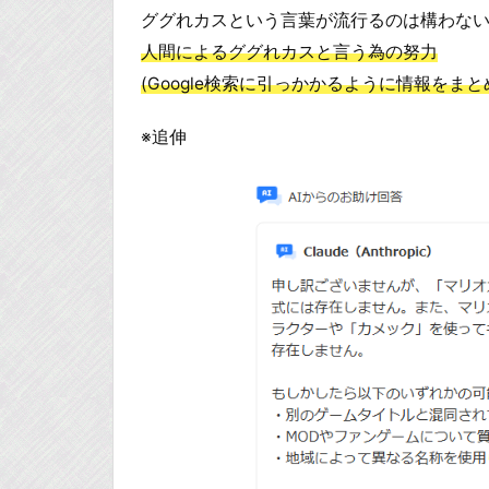
ググれカスという言葉が流行るのは構わな
人間によるググれカスと言う為の努力
(Google検索に引っかかるように情報をま
※追伸