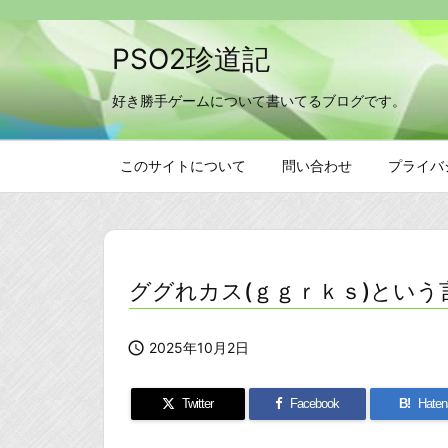
PSO2珍道記
好き勝手ゲームについて書いてるブログです。
このサイトについて
問い合わせ
プライバ
ググれカス(ｇｇｒｋｓ)とい

2025年10月2日
Twitter
Facebook
B!
Haten