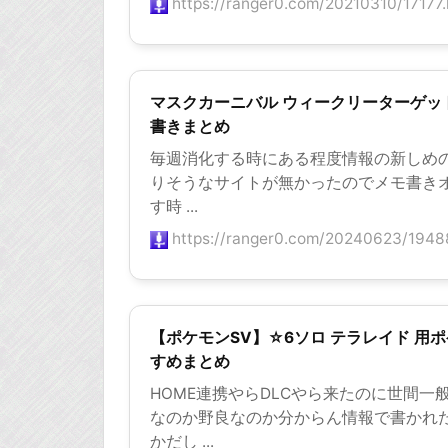
https://ranger0.com/20210310/17177.
マスクカーニバル ウィークリーターゲッ
書きまとめ
毎週消化する時にある程度情報の新しめ
りそうなサイトが無かったのでメモ書き
す時 ...
https://ranger0.com/20240623/1948
【ポケモンSV】☆6ソロ テラレイド 用
すめまとめ
HOME連携やらDLCやら来たのに世間一
なのか野良なのか分からん情報で書かれ
かだし ...