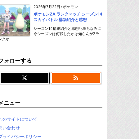
2026年7月22日
:
ポケモン
ポケモンZA ランクマッチ シーズン14
スカイバトル 構築紹介と感想
シーズン14構築紹介と感想記事ちなみに
今シーズンは何戦したかは知らんがZラ
ンクか ...
フォローする

メニュー
このサイトについて
問い合わせ
プライバシーポリシー