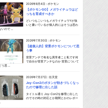
2026年8月4日
:
ポケモン
【ポケモンGO】メガライチュウはど
っちを育成すべきか
どいつもこいつもメガライチュウYが強
いと書いているが個人的にはそうは思わ
ないので ...
2026年7月30日
:
ポケモン
【超個人的】背景ポケモンについて思
う事
背景アンチで有名な異常者こと私です何
で自分が背景アンチなのか 背景について
どう思 ...
2026年7月27日
:
任天堂
Joy-Con2のボタンが効きづらくなっ
たので修理に出した話
タイトル通り Joy-Con2を修理に出した
のでその時の対応とか期間とかのレポー
.