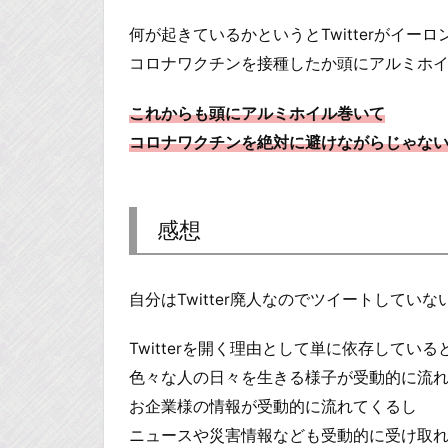
何が起きているかというとTwitterがイ
コロナワクチンを接種したか頭にアルミホ
これからも頭にアルミホイル巻いて
コロナワクチンを絶対に避けながらじゃないとT
感想
自分はTwitter廃人なのでツイートしていな
Twitterを開く理由として単に依存してい
色々な人の日々を生きる様子が受動的に流
お企業様の情報が受動的に流れてくるし
ニュースや災害情報なども受動的に受け取