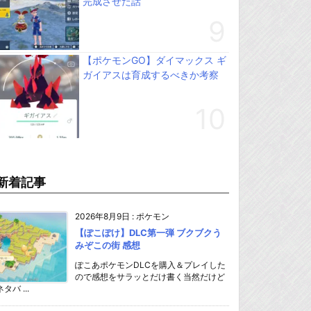
完成させた話
【ポケモンGO】ダイマックス ギ
ガイアスは育成するべきか考察
新着記事
2026年8月9日
:
ポケモン
【ぽこぽけ】DLC第一弾 ブクブクう
みぞこの街 感想
ぽこあポケモンDLCを購入＆プレイした
ので感想をサラッとだけ書く当然だけど
ネタバ ...