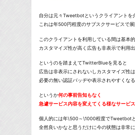
自分は元々Tweetbotというクライアントを介
これは年500円程度のサブスクサービスで
このクライアントを利用している間は基本的に
カスタマイズ性が高く広告も非表示で利用
というのを踏まえてTwitterBlueを見ると
広告は非表示にされないしカスタマイズ性
必要の無い認証バッヂや表示されやすくな
というか
何の事前告知もなく
急遽サービス内容を変えてくる様なサービ
個人的には年\500～\1000程度でTweet
全然良いかなと思うだけに今の状態は非常