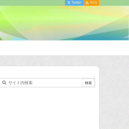

Twitter
RSS