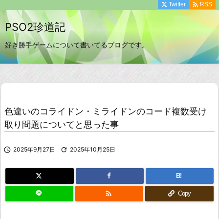

Twitter
RSS
PSO2珍道記
好き勝手ゲームについて書いてるブログです。
色違いのコライドン・ミライドンのコード複数受け
取り問題についてと思った事

2025年9月27日

2025年10月25日
B!

Copy