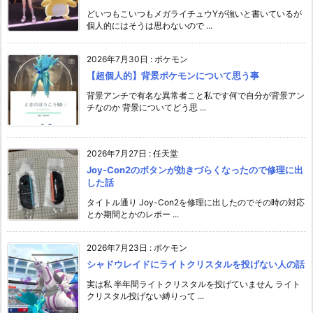
どいつもこいつもメガライチュウYが強いと書いているが
個人的にはそうは思わないので ...
2026年7月30日
:
ポケモン
【超個人的】背景ポケモンについて思う事
背景アンチで有名な異常者こと私です何で自分が背景アン
チなのか 背景についてどう思 ...
2026年7月27日
:
任天堂
Joy-Con2のボタンが効きづらくなったので修理に出
した話
タイトル通り Joy-Con2を修理に出したのでその時の対応
とか期間とかのレポー ...
2026年7月23日
:
ポケモン
シャドウレイドにライトクリスタルを投げない人の話
実は私 半年間ライトクリスタルを投げていません ライト
クリスタル投げない縛りって ...