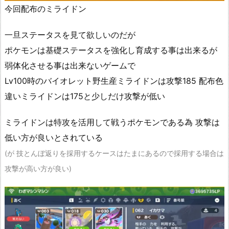
今回配布のミライドン
一旦ステータスを見て欲しいのだが
ポケモンは基礎ステータスを強化し育成する事は出来るが
弱体化させる事は出来ないゲームで
Lv100時のバイオレット野生産ミライドンは攻撃185 配布色
違いミライドンは175と少しだけ攻撃が低い
ミライドンは特攻を活用して戦うポケモンである為 攻撃は
低い方が良いとされている
(
が
技
とんぼ返りを採用するケースはたまにあるので採用する場合は
攻撃が高い方が良い
)