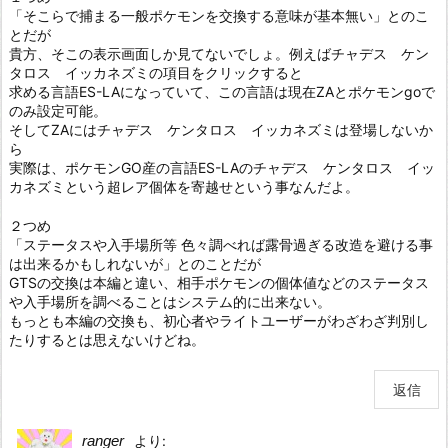
「そこらで捕まる一般ポケモンを交換する意味が基本無い」とのこ
とだが
貴方、そこの表示画面しか見てないでしょ。例えばチャデス ケン
タロス イッカネズミの項目をクリックすると
求める言語ES-LAになっていて、この言語は現在ZAとポケモンgoで
のみ設定可能。
そしてZAにはチャデス ケンタロス イッカネズミは登場しないか
ら
実際は、ポケモンGO産の言語ES-LAのチャデス ケンタロス イッ
カネズミという超レア個体を寄越せという事なんだよ。
２つめ
「ステータスや入手場所等 色々調べれば露骨過ぎる改造を避ける事
は出来るかもしれないが」とのことだが
GTSの交換は本編と違い、相手ポケモンの個体値などのステータス
や入手場所を調べることはシステム的に出来ない。
もっとも本編の交換も、初心者やライトユーザーがわざわざ判別し
たりするとは思えないけどね。
返信
ranger
より: