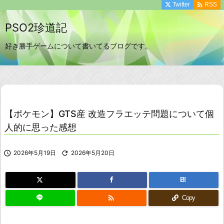

Twitter
RSS
PSO2珍道記
好き勝手ゲームについて書いてるブログです。
【ポケモン】GTS産 改造フラエッテ問題について個
人的に思った感想

2026年5月19日

2026年5月20日
B!

Copy