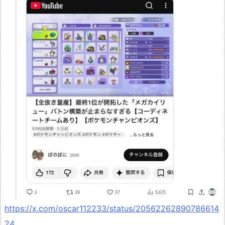
https://x.com/oscar112233/status/20562262890786614
24