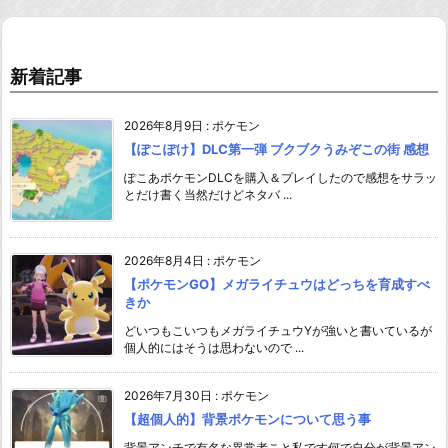
新着記事
2026年8月9日
:
ポケモン
【ぽこぽけ】DLC第一弾 ブクブクうみぞこの街 感想
ぽこあポケモンDLCを購入＆プレイしたので感想をサラッ
とだけ書く当然だけどネタバ ...
2026年8月4日
:
ポケモン
【ポケモンGO】メガライチュウはどっちを育成すべ
きか
どいつもこいつもメガライチュウYが強いと書いているが
個人的にはそうは思わないので ...
2026年7月30日
:
ポケモン
【超個人的】背景ポケモンについて思う事
背景アンチで有名な異常者こと私です何で自分が背景アン