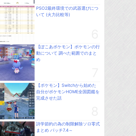
PSO2最終環境での武器選びにつ
いて (火力比較等)
【ぽこあポケモン】ポケモンの行
動について 調べた範囲でのまと
め
【ポケモン】Switchから始めた
自分がポケモンHOME全国図鑑を
完成させた話
詩学節約の為の制限解除ソロ零式
まとめ パッチ7.4～