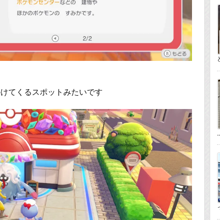
かけてくるスポットみたいです
..
っ