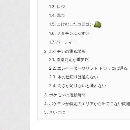
1.3.
レジ
1.4.
温泉
1.5.
こけむしたカビゴン
1.6.
メタモンふんすい
1.7.
パーティー
2.
ポケモンの通る場所
2.1.
道路判定が重要(?)
2.2.
エレベーターやリフト トロッコは通る
2.3.
木の仕切りは通らない
2.4.
高さが足りないと通れない
3.
ポケモンの活動時間
4.
ポケモンが特定のエリアから出てこない問題
5.
さいごに