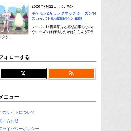
2026年7月22日
:
ポケモン
ポケモンZA ランクマッチ シーズン14
スカイバトル 構築紹介と感想
シーズン14構築紹介と感想記事ちなみに
今シーズンは何戦したかは知らんがZラ
ンクか ...
フォローする

メニュー
このサイトについて
問い合わせ
プライバシーポリシー