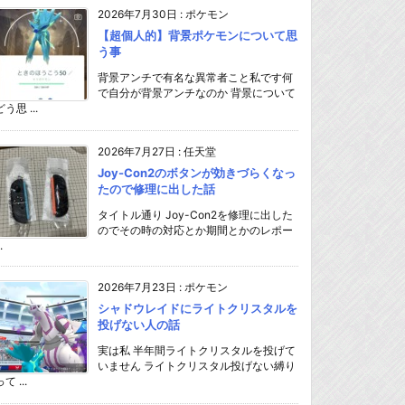
2026年7月30日
:
ポケモン
【超個人的】背景ポケモンについて思
う事
背景アンチで有名な異常者こと私です何
で自分が背景アンチなのか 背景について
どう思 ...
2026年7月27日
:
任天堂
Joy-Con2のボタンが効きづらくなっ
たので修理に出した話
タイトル通り Joy-Con2を修理に出した
のでその時の対応とか期間とかのレポー
.
2026年7月23日
:
ポケモン
シャドウレイドにライトクリスタルを
投げない人の話
実は私 半年間ライトクリスタルを投げて
いません ライトクリスタル投げない縛り
て ...