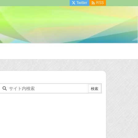

Twitter
RSS