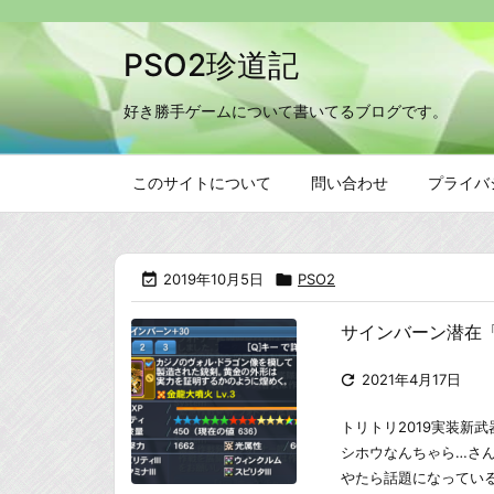
PSO2珍道記
好き勝手ゲームについて書いてるブログです。
このサイトについて
問い合わせ
プライバ

2019年10月5日

PSO2
サインバーン潜在

2021年4月17日
トリトリ2019実装新武
シホウなんちゃら…さ
やたら話題になっている