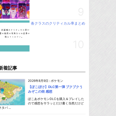
各クラスのクリティカル率まとめ
新着記事
2026年8月9日
:
ポケモン
【ぽこぽけ】DLC第一弾 ブクブクう
みぞこの街 感想
ぽこあポケモンDLCを購入＆プレイした
ので感想をサラッとだけ書く当然だけど
ネタバ ...