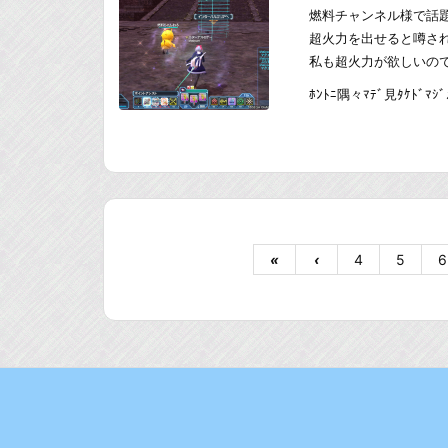
燃料チャンネル様で話
超火力を出せると噂さ
私も超火力が欲しいの
ﾎﾝﾄﾆ隅々ﾏﾃﾞ見ﾀｹﾄﾞﾏｼﾞﾒ
«
‹
4
5
6