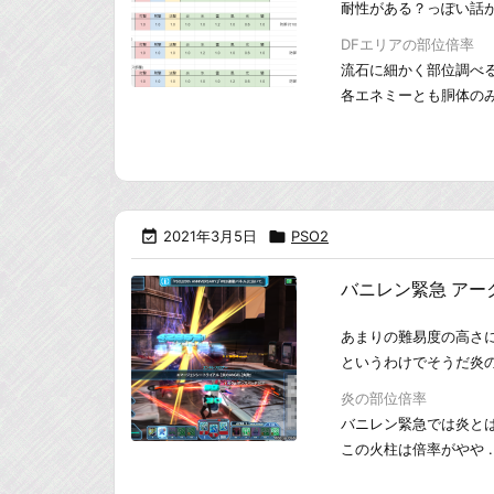
耐性がある？っぽい話
DFエリアの部位倍率
流石に細かく部位調べ
各エネミーとも胴体のみで

2021年3月5日

PSO2
バニレン緊急 ア
あまりの難易度の高さに
というわけでそうだ炎
炎の部位倍率
バニレン緊急では炎と
この火柱は倍率がやや ..