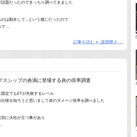
が話題だったのできっちり調べてきました
るのは勘弁して…という感じだったので
 ...
記事を読む
謎調整さ ...
ークスシップの炎渦に登場する炎の倍率調査
固定でもETが失敗するレベル
の仕様を知ろうと思いまして炎のダメージ倍率を調べました
は別に火柱が立つ事があり
.
..