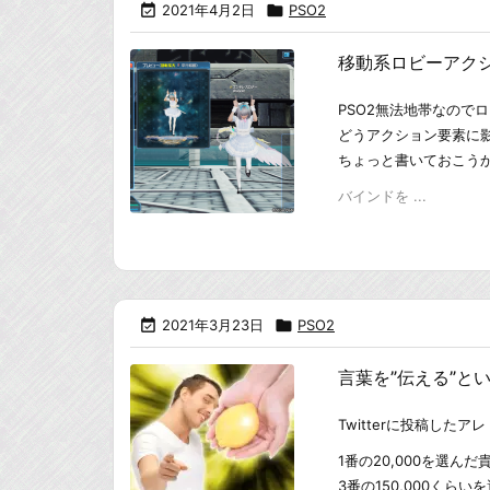

2021年4月2日

PSO2
移動系ロビーアク
PSO2無法地帯なので
どうアクション要素に
ちょっと書いておこう
バインドを ...

2021年3月23日

PSO2
言葉を”伝える”と
Twitterに投稿したアレ
1番の20,000を選
3番の150,000くら