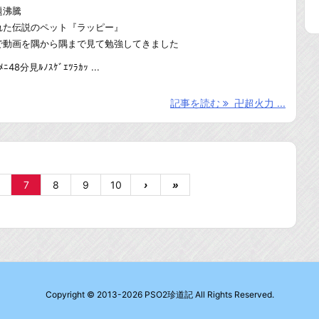
題沸騰
れた伝説のペット『ラッピー』
で動画を隅から隅まで見て勉強してきました
ﾆ48分見ﾙﾉｽｹﾞｴﾂﾗｶｯ ...
記事を読む
卍超火力 ...
7
8
9
10
›
»
Copyright ©
2013
-2026
PSO2珍道記
All Rights Reserved.