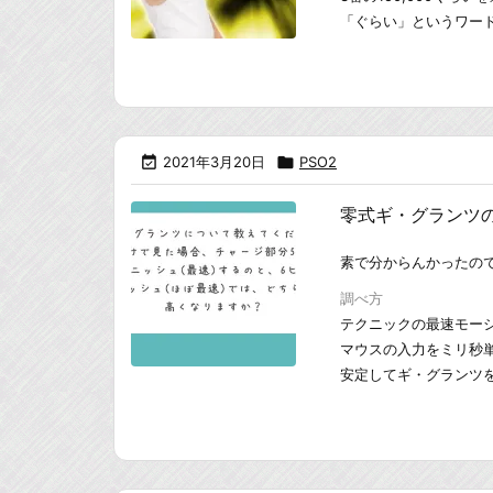
「ぐらい」というワード

2021年3月20日

PSO2
零式ギ・グランツのD
素で分からんかったの
調べ方
テクニックの最速モー
マウスの入力をミリ秒
安定してギ・グランツをヒ