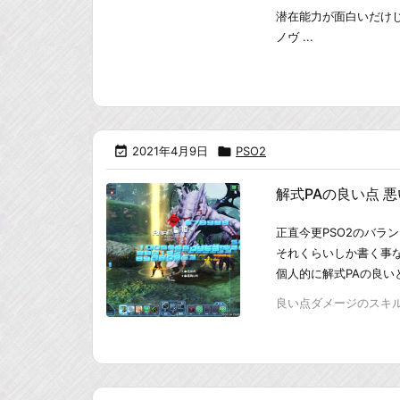
潜在能力が面白いだけじ
ノヴ ...

2021年4月9日

PSO2
解式PAの良い点 
正直今更PSO2のバラ
それくらいしか書く事
個人的に解式PAの良
良い点ダメージのスキルブ