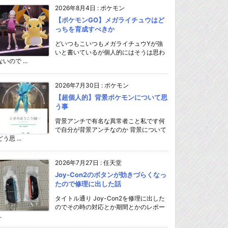
2026年8月4日
:
ポケモン
【ポケモンGO】メガライチュウはど
っちを育成すべきか
どいつもこいつもメガライチュウYが強
いと書いているが個人的にはそうは思わ
ないので ...
2026年7月30日
:
ポケモン
【超個人的】背景ポケモンについて思
う事
背景アンチで有名な異常者こと私です何
で自分が背景アンチなのか 背景について
どう思 ...
2026年7月27日
:
任天堂
Joy-Con2のボタンが効きづらくなっ
たので修理に出した話
タイトル通り Joy-Con2を修理に出した
のでその時の対応とか期間とかのレポー
.