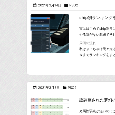

2021年3月14日

PSO2
ship別ランキン
実ははじめてship別
やる気がない範囲でそ
周回の流れ
私はぶっちゃけ元々走
今までランキングをまとも

2021年3月5日

PSO2
謎調整された夢幻
光属性弱点が無いのに