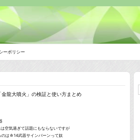
シーポリシー
「金龍大噴火」の検証と使い方まとめ
器
んは空気過ぎて話題にもならないですが
のは☆14武器サインバーンって奴