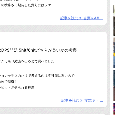
の曖昧さに期待した貴方にはファ ...
記事を読む
言葉を&# ...
PS問題 5hit/6hitどちらが良いかの考察
できっちり結論を出るまで調べました
ションを手入力だけで考えるのは不可能に近いので
単位で制御し
ットさせられる程度 ...
記事を読む
零式ギ・ ...