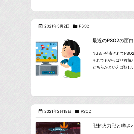

2021年3月2日

PSO2
最近のPSO2の面
NGSが発表されてPS
それでもやっぱり移植
どちらかといえば欲し

2021年2月18日

PSO2
卍超火力卍と噂さ