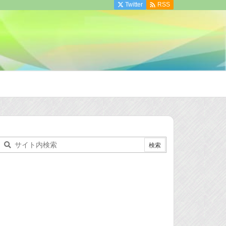

Twitter
RSS