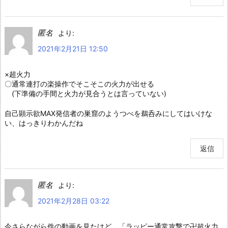
匿名
より:
2021年2月21日 12:50
×超火力
〇通常連打の楽操作でそこそこの火力が出せる
(下準備の手間と火力が見合うとは言っていない)
自己顕示欲MAX発信者の巣窟のようつべを鵜呑みにしてはいけな
い、はっきりわかんだね
返信
匿名
より:
2021年2月28日 03:22
今さらながら件の動画を見たけど、「ラッピー通常攻撃で卍超火力