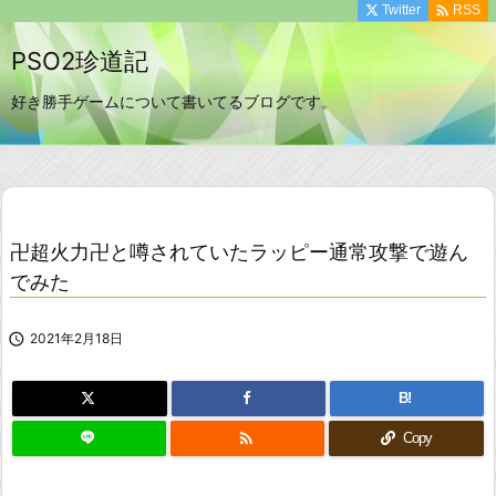

Twitter
RSS
PSO2珍道記
好き勝手ゲームについて書いてるブログです。
卍超火力卍と噂されていたラッピー通常攻撃で遊ん
でみた

2021年2月18日
B!

Copy