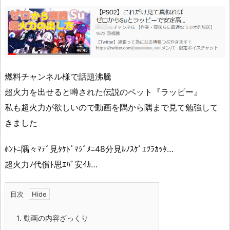
燃料チャンネル様で話題沸騰
超火力を出せると噂された伝説のペット『ラッピー』
私も超火力が欲しいので動画を隅から隅まで見て勉強して
きました
ﾎﾝﾄﾆ隅々ﾏﾃﾞ見ﾀｹﾄﾞﾏｼﾞﾒﾆ48分見ﾙﾉｽｹﾞｴﾂﾗｶｯﾀ…
超火力ﾉ代償ﾄ思ｴﾊﾞ安ｲｶ…
目次
1.
動画の内容ざっくり