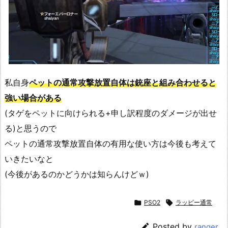
私自身
ペットの通常攻撃放置自体は銃座と組み合わせると
強い場合がある
(タゲをペットに向けられる+申し訳程度のダメージが出せ
る)と思うので
ペットの通常攻撃放置自体の有用な使い方は今後も考えて
いきたいなと
(今後があるのかどうかは知らんけどｗ)

PSO2

ラッピー通常

Posted by
ranger