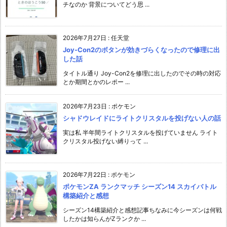
チなのか 背景についてどう思 ...
2026年7月27日
:
任天堂
Joy-Con2のボタンが効きづらくなったので修理に出
した話
タイトル通り Joy-Con2を修理に出したのでその時の対応
とか期間とかのレポー ...
2026年7月23日
:
ポケモン
シャドウレイドにライトクリスタルを投げない人の話
実は私 半年間ライトクリスタルを投げていません ライト
クリスタル投げない縛りって ...
2026年7月22日
:
ポケモン
ポケモンZA ランクマッチ シーズン14 スカイバトル
構築紹介と感想
シーズン14構築紹介と感想記事ちなみに今シーズンは何戦
したかは知らんがZランクか ...