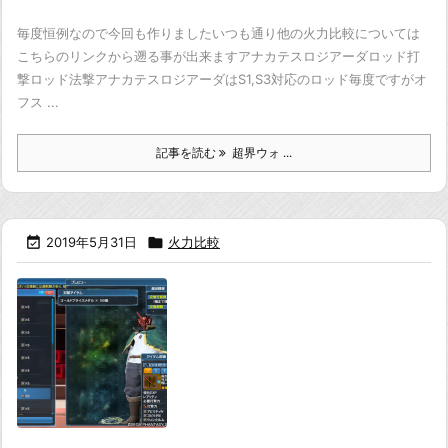
毎度恒例なので今回も作りました
いつも通り他の火力比較については
こちらのリンクから遡る事が出来ます
アナカテスロジアーダロッド打
撃ロッド法撃
アナカテスロジアーダはS1,S3対応のロッド
毎度ですがオ
フス ...
記事を読む
超界ウォ ...

2019年5月31日

火力比較