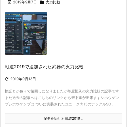

2019年9月7日

火力比較
戦道2019で追加された武器の火力比較

2019年9月13日
検証とか色々で後回しになりましたが
毎度恒例の火力比較の記事です
また過去の記事へはこちらのリンクから遡る事が出来ます
シホウゲン
ブ
シホウゲンブは ついに実装されたユニーク☆15のナックル
SO ...
記事を読む
戦道2019 ...