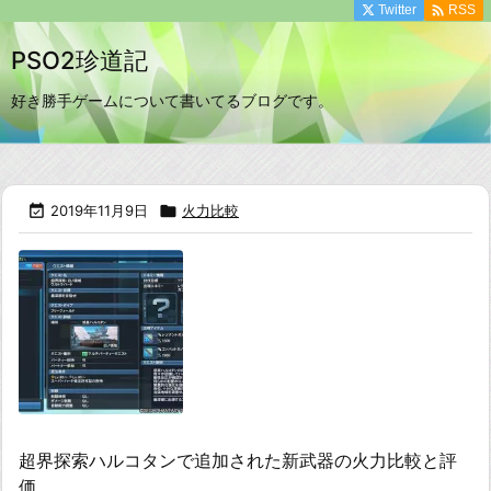

Twitter
RSS
PSO2珍道記
好き勝手ゲームについて書いてるブログです。

2019年11月9日

火力比較
超界探索ハルコタンで追加された新武器の火力比較と評
価