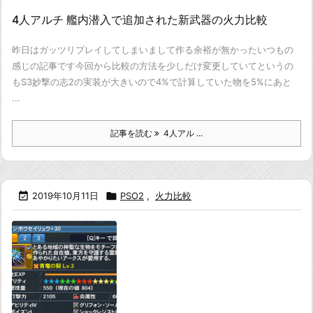
4人アルチ 艦内潜入で追加された新武器の火力比較
昨日はガッツリプレイしてしまいまして作る余裕が無かった
いつもの
感じの記事です
今回から比較の方法を少しだけ変更していて
というの
もS3妙撃の志2の実装が大きいので4%で計算していた物を5%に
あと
...
記事を読む
4人アル ...

2019年10月11日

PSO2
,
火力比較