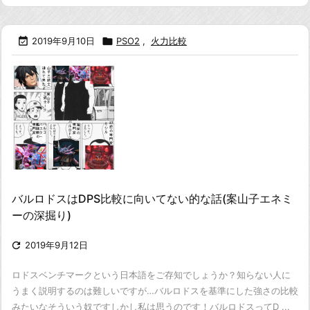

2019年9月10日

PSO2
,
火力比較
バルロドスはDPS比較に向いてない的な話(案山子エネミ
ーの深掘り)

2019年9月12日
ロドスベンチマークという日本語をご存知でしょうか？
知らない人に
うまく説明するのは難しいですが…
バルロドスを基準にした強さの比較
みたいなそういう奴です
しかし私は思うのです！
バルロドスってD ...