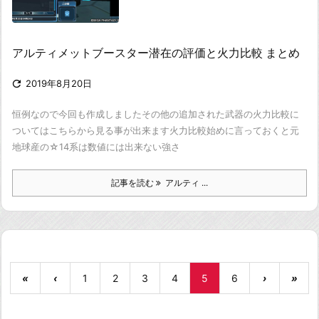
アルティメットブースター潜在の評価と火力比較 まとめ

2019年8月20日
恒例なので今回も作成しました
その他の追加された武器の火力比較に
ついてはこちらから見る事が出来ます
火力比較
始めに言っておくと元
地球産の☆14系は数値には出来ない強さ
記事を読む
アルティ ...
«
‹
1
2
3
4
5
6
›
»