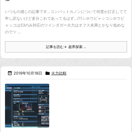
いつもの感じの記事です…
コンバットカノンについて何度か訂正してて
申し訳ないけど多分これであってるはず…(?)
シホウビャッコ
シホウビ
ャッコはS3のみ対応のツインダガー
火力はオフス未満とかなり低めな
のでツ ...
記事を読む
超界探索 ...

2019年10月18日

火力比較