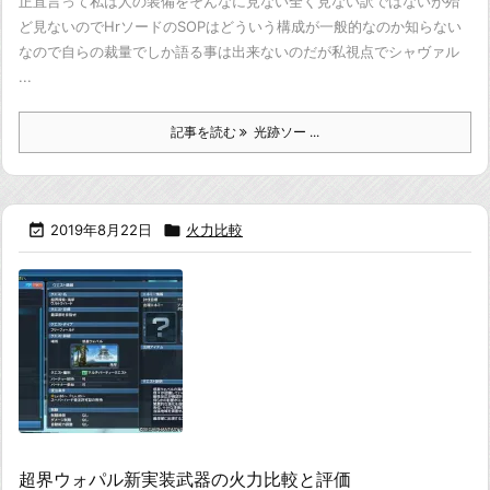
正直言って私は人の装備をそんなに見ない
全く見ない訳ではないが殆
ど見ないので
HrソードのSOPはどういう構成が一般的なのか知らない
なので自らの裁量でしか語る事は出来ないのだが
私視点でシャヴァル
...
記事を読む
光跡ソー ...

2019年8月22日

火力比較
超界ウォパル新実装武器の火力比較と評価