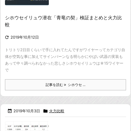
シホウセイリュウ潜在「青竜の契」検証まとめと火力比
較

2019年10月12日
トリトリ2日目くらいで手に入れてたんですが
ワイヤーってカテゴリ自
体が空気な事に加えて
サインバーンなる明らかにやばい武器の実装も
あって中々調べられなかった悲しさ
シホウセイリュウは☆15ワイヤー
で
記事を読む
シホウセ ...

2019年10月3日

火力比較