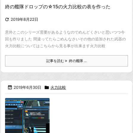
終の艦隊ドロップの☆15の火力比較の表を作った

2019年8月22日
意外とこのシリーズ需要があるようなので
めんどくさいと思いつつ今
回も作りました 間違ってたらごめんなさい
その他の追加された武器の
火力比較についてはこちらから見る事が出来ます
火力比較
記事を読む
終の艦隊 ...

2019年6月30日

火力比較