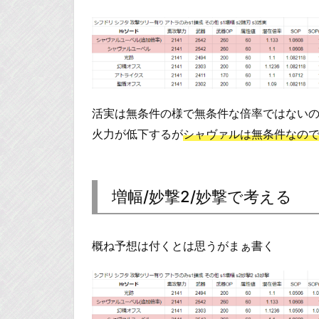
活実は無条件の様で無条件な倍率ではない
火力が低下するが
シャヴァルは無条件なので
増幅/妙撃2/妙撃で考える
概ね予想は付くとは思うがまぁ書く