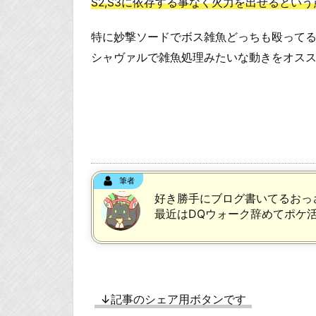
S2,S3に依存する事なく火力を出せるとい
特に妙撃ソードでボス雑魚どっちも殴って
シャヴァルで雑魚処理みたいな動きをオス
筆者
好き勝手にブログ書いてるおっ
最近はDQウォーク辞めてポケ
↓記事のシェア用ボタンです