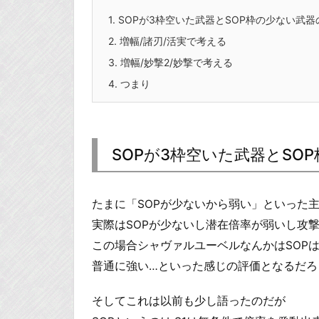
1.
SOPが3枠空いた武器とSOP枠の少ない武器
2.
増幅/諸刃/活実で考える
3.
増幅/妙撃2/妙撃で考える
4.
つまり
SOPが3枠空いた武器とSO
たまに「SOPが少ないから弱い」といった
実際はSOPが少ないし潜在倍率が弱いし攻
この場合シャヴァルユーベルなんかはSOP
普通に強い…といった感じの評価となるだろ
そしてこれは以前も少し語ったのだが