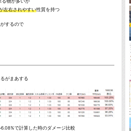
出来る物が多いが
弱が左右されやすい
性質を持つ
気がするので
するがまあする
ァル6.08%で計算した時のダメージ比較