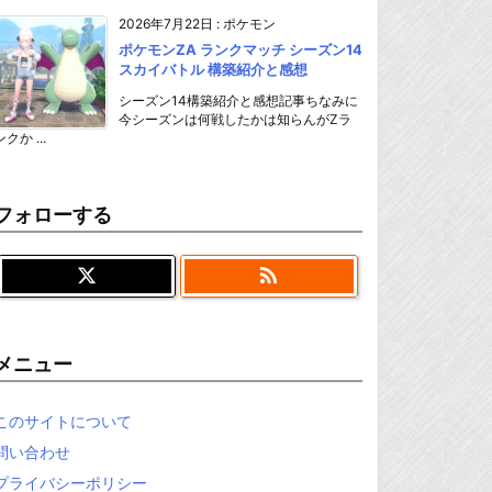
2026年7月22日
:
ポケモン
ポケモンZA ランクマッチ シーズン14
スカイバトル 構築紹介と感想
シーズン14構築紹介と感想記事ちなみに
今シーズンは何戦したかは知らんがZラ
ンクか ...
フォローする

メニュー
このサイトについて
問い合わせ
プライバシーポリシー