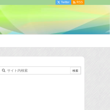

Twitter
RSS