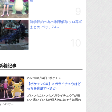
想
詩学節約の為の制限解除ソロ零式
まとめ パッチ7.4～
新着記事
2026年8月4日
:
ポケモン
【ポケモンGO】メガライチュウはど
っちを育成すべきか
どいつもこいつもメガライチュウYが強
いと書いているが個人的にはそうは思わ
ないので ...