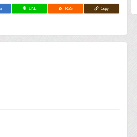

a
LINE
RSS
Copy