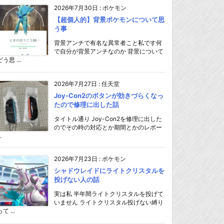
2026年7月30日
:
ポケモン
【超個人的】背景ポケモンについて思
う事
背景アンチで有名な異常者こと私です何
で自分が背景アンチなのか 背景について
どう思 ...
2026年7月27日
:
任天堂
Joy-Con2のボタンが効きづらくなっ
たので修理に出した話
タイトル通り Joy-Con2を修理に出した
のでその時の対応とか期間とかのレポー
.
2026年7月23日
:
ポケモン
シャドウレイドにライトクリスタルを
投げない人の話
実は私 半年間ライトクリスタルを投げて
いません ライトクリスタル投げない縛り
て ...