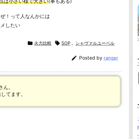
う点は小さい様で大きい
(事もある)
るぜ！って人なんかには
スメしたい

火力比較

SOP
,
シャヴァルユーベル

Posted by
ranger
さん。
活してます。