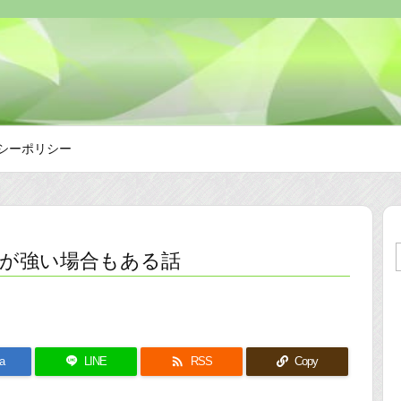
シーポリシー
が強い場合もある話

a
LINE
RSS
Copy