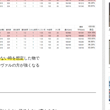
らない時を想定
した物で
ャヴァルの方が強くなる
..
っ