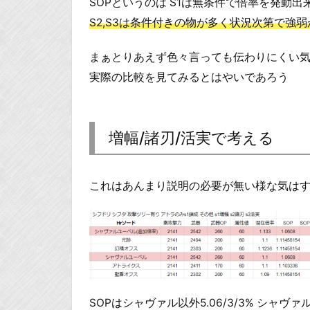
SOPというのは S1は無条件で倍率を発動
S2,S3は条件付きの物が多く状況次第で強
まぁとりあえず色々言っても伝わりにくい
実際の比較を見てみるとはやいであろう
増幅/諸刃/活実で考える
これはあんまり説明の必要が無い様な気は
SOPはシャヴァル以外5.06/3/3% シャヴ