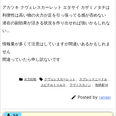
アカツキ クヴェレスカーレット エタサイ カザミノタチは
利便性は高い物の火力が足を引っ張ってる感が否めない
潜在の副効果が活きる状況を作り出せれば強いかもしれな
い…
情報量が多くて注意はしていますが間違いあるかもしれま
せん
間違っていたら申し訳ないです

火力比較

クヴェレスカーレット
,
スプレッドニードル
,
ユピテルトゥルス
,
ラヴィスカノン
,
地球産14

Posted by
ranger
筆者