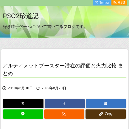

Twitter
RSS
PSO2珍道記
好き勝手ゲームについて書いてるブログです。
アルティメットブースター潜在の評価と火力比較 ま
とめ

2019年6月30日

2019年8月20日
B!

Copy