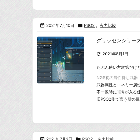

2021年7月10日

PSO2
,
火力比較
グリッセンシリー

2021年8月1日
たぶん使い方次第だけ
NGS初の属性持ち武器
武器属性とエネミー属性
不一致時に10%が入る
旧PSO2側で言う所の属

2021年7月2日

PSO2
,
火力比較