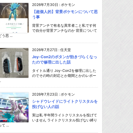
2026年7月30日
:
ポケモン
【超個人的】背景ポケモンについて思
う事
背景アンチで有名な異常者こと私です何
で自分が背景アンチなのか 背景について
どう思 ...
2026年7月27日
:
任天堂
Joy-Con2のボタンが効きづらくなっ
たので修理に出した話
タイトル通り Joy-Con2を修理に出した
のでその時の対応とか期間とかのレポー
.
2026年7月23日
:
ポケモン
シャドウレイドにライトクリスタルを
投げない人の話
実は私 半年間ライトクリスタルを投げて
いません ライトクリスタル投げない縛り
て ...