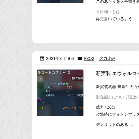
このあたりをメモ書き
下限補正とは
再三書いているよう ...

2021年8月19日

PSO2
,
火力比較
新実装 エヴォル
新実装武器 無条件火
潜在能力について理放の型
威力+26%
攻撃時にフォトンブラス
デメリットのある ...