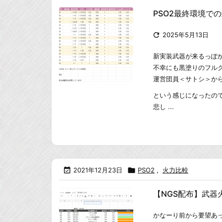
PSO2最終環境で

2025年5月13日
新実装武器が来るっぽ
不幸にも黒塗りのフル
運営団員＜サトシ＞か
という感じになったの
悲し ...

2021年12月23日

PSO2
,
火力比較
【NGS配布】武
かなーり前から要望あ