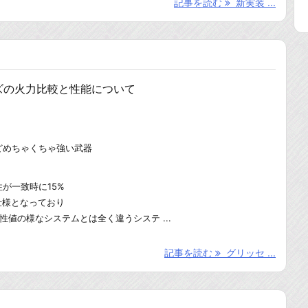
記事を読む
新実装 ...
ズの火力比較と性能について
どめちゃくちゃ強い武器
が一致時に15%
仕様となっており
性値の様なシステムとは全く違うシステ ...
記事を読む
グリッセ ...