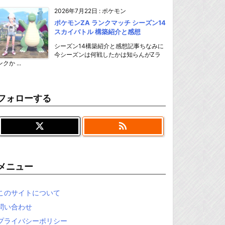
2026年7月22日
:
ポケモン
ポケモンZA ランクマッチ シーズン14
スカイバトル 構築紹介と感想
シーズン14構築紹介と感想記事ちなみに
今シーズンは何戦したかは知らんがZラ
ンクか ...
フォローする

メニュー
このサイトについて
問い合わせ
プライバシーポリシー