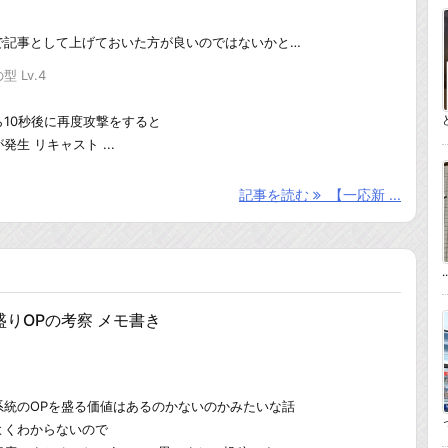
で記事として上げておいた方が良いのではないかと…
 Lv.4
10秒後に再度攻撃をすると
生 リキャスト ...
記事を読む
【一応新 ...
..
盛りOPの考察 メモ書き
系統のOPを盛る価値はあるのかないのかみたいな話
っ
よくわからないので