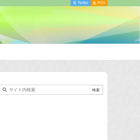

Twitter
RSS