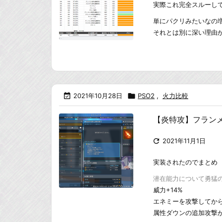
実際これ完全スルーし
単にパクリみたいなの
それとは別に深い理由

2021年10月28日

PSO2
,
火力比較
【炎特攻】フラン

2021年11月1日
実装されたのでまとめ
潜在能力について勇猛の型
威力+14%
エネミーを攻撃してから
属性ダウンの追加攻撃が