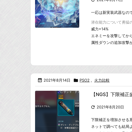
一応は新実装武器なの
潜在能力について勇猛の型
威力+14%
エネミーを攻撃してから
属性ダウンの追加攻撃が発

2021年8月14日

PSO2
,
火力比較
【NGS】下限補正

2021年8月20日
下限補正を増加させる
ネットで調べても結局