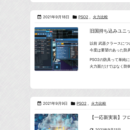

2021年9月18日

PSO2
,
火力比較
旧国持ち込みユニ
以前 武器クラースにつ
今度は要望のあった防
PSO2の防具って単純
火力面だけではなく防御

2021年9月9日

PSO2
,
火力比較
【一応新実装】フ

2021年9月11日