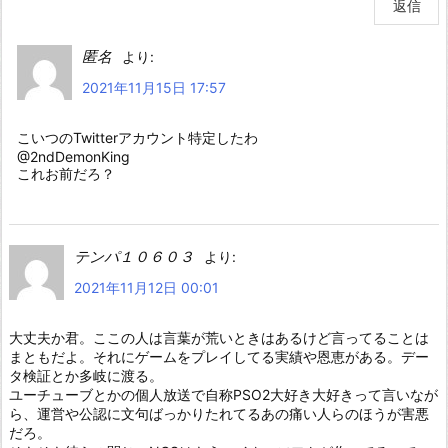
返信
匿名
より:
2021年11月15日 17:57
こいつのTwitterアカウント特定したわ
@2ndDemonKing
これお前だろ？
テンパ１０６０３
より:
2021年11月12日 00:01
大丈夫か君。ここの人は言葉が荒いときはあるけど言ってることは
まともだよ。それにゲームをプレイしてる実績や恩恵がある。デー
タ検証とか多岐に渡る。
ユーチューブとかの個人放送で自称PSO2大好き大好きって言いなが
ら、運営や公認に文句ばっかりたれてるあの痛い人らのほうが害悪
だろ。