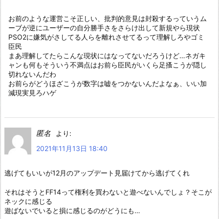
お前のような運営こそ正しい、批判的意見は封殺するっていうム
ーブが逆にユーザーの自分勝手さをさらけ出して新規やら現状
PSO2に嫌気がさしてる人らを離れさせてるって理解しろやゴミ
臣民
まあ理解してたらこんな現状にはなってないだろうけど…ネガキ
ャンも何もそういう不満点はお前ら臣民がいくら足搔こうが隠し
切れないんだわ
お前らがどうほざこうが数字は嘘をつかないんだよなぁ、いい加
減現実見ろハゲ
匿名
より:
2021年11月13日 18:40
逃げてもいいが12月のアップデート見届けてから逃げてくれ
それはそうとFF14って権利を買わないと遊べないんでしょ？そこが
ネックに感じる
遊ばないでいると損に感じるのがどうにも…