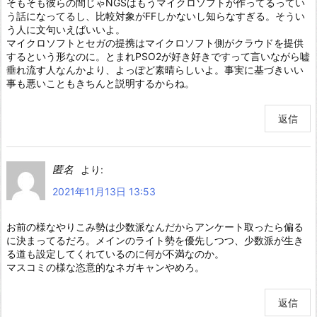
そもそも彼らの間じゃNGSはもうマイクロソフトが作ってるってい
う話になってるし、比較対象がFFしかないし知らなすぎる。そうい
う人に文句いえばいいよ。
マイクロソフトとセガの提携はマイクロソフト側がクラウドを提供
するという形なのに。とまれPSO2が好き好きですって言いながら嘘
垂れ流す人なんかより、よっぽど素晴らしいよ。事実に基づきいい
事も悪いこともきちんと説明するからね。
返信
匿名
より:
2021年11月13日 13:53
お前の様なやりこみ勢は少数派なんだからアンケート取ったら偏る
に決まってるだろ。メインのライト勢を優先しつつ、少数派が生き
る道も設定してくれているのに何が不満なのか。
マスコミの様な恣意的なネガキャンやめろ。
返信