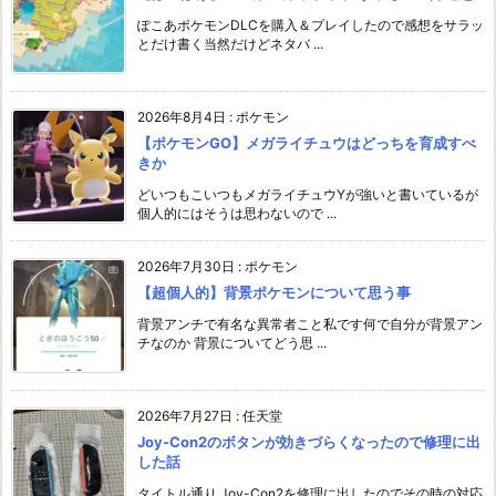
ぽこあポケモンDLCを購入＆プレイしたので感想をサラッ
とだけ書く当然だけどネタバ ...
2026年8月4日
:
ポケモン
【ポケモンGO】メガライチュウはどっちを育成すべ
きか
どいつもこいつもメガライチュウYが強いと書いているが
個人的にはそうは思わないので ...
2026年7月30日
:
ポケモン
【超個人的】背景ポケモンについて思う事
背景アンチで有名な異常者こと私です何で自分が背景アン
チなのか 背景についてどう思 ...
2026年7月27日
:
任天堂
Joy-Con2のボタンが効きづらくなったので修理に出
した話
タイトル通り Joy-Con2を修理に出したのでその時の対応