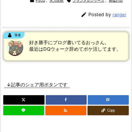

PSO2
,
火力比較

フランメルシリーズ
,
勇猛の型

Posted by
ranger
筆者
Lv15版
好き勝手にブログ書いてるおっさん。
最近はDQウォーク辞めてポケ活してます。
↓記事のシェア用ボタンです
Lv17版
B!

Copy