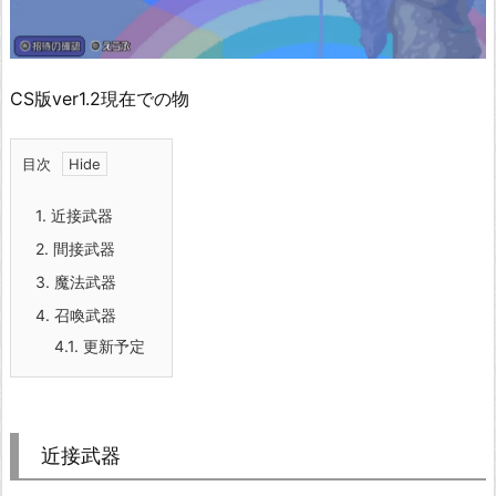
CS版ver1.2現在での物
目次
1.
近接武器
2.
間接武器
3.
魔法武器
4.
召喚武器
4.1.
更新予定
近接武器