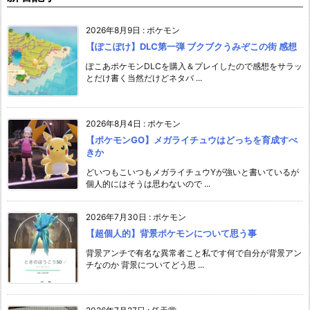
2026年8月9日
:
ポケモン
【ぽこぽけ】DLC第一弾 ブクブクうみぞこの街 感想
ぽこあポケモンDLCを購入＆プレイしたので感想をサラッ
とだけ書く当然だけどネタバ ...
2026年8月4日
:
ポケモン
【ポケモンGO】メガライチュウはどっちを育成すべ
きか
どいつもこいつもメガライチュウYが強いと書いているが
個人的にはそうは思わないので ...
2026年7月30日
:
ポケモン
【超個人的】背景ポケモンについて思う事
背景アンチで有名な異常者こと私です何で自分が背景アン
チなのか 背景についてどう思 ...