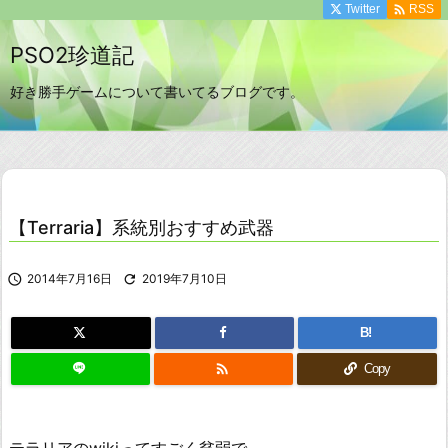

Twitter
RSS
PSO2珍道記
好き勝手ゲームについて書いてるブログです。
【Terraria】系統別おすすめ武器

2014年7月16日

2019年7月10日
B!

Copy