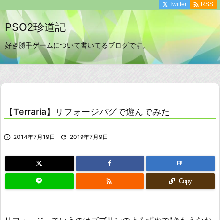

Twitter
RSS
PSO2珍道記
好き勝手ゲームについて書いてるブログです。
【Terraria】リフォージバグで遊んでみた

2014年7月19日

2019年7月9日
B!

Copy