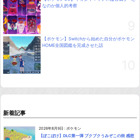
なのか個人的考察
【ポケモン】Switchから始めた自分がポケモン
HOME全国図鑑を完成させた話
新着記事
2026年8月9日
:
ポケモン
【ぽこぽけ】DLC第一弾 ブクブクうみぞこの街 感想