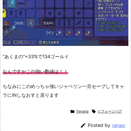
“あくまの"+33%で134ゴールド
なんですかこの強い数値は！！
ちなみにこのめっちゃ強いジャベリン一旦セーブしてキャ
ラにINしなおすと戻ります

Terraria

リフォージバグ

Posted by
ranger