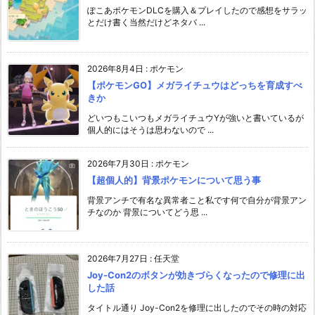
ぽこあポケモンDLCを購入＆プレイしたので感想をサラッ
とだけ書く当然だけどネタバ ...
2026年8月4日
:
ポケモン
【ポケモンGO】メガライチュウはどっちを育成すべ
きか
どいつもこいつもメガライチュウYが強いと書いているが
個人的にはそうは思わないので ...
2026年7月30日
:
ポケモン
【超個人的】背景ポケモンについて思う事
背景アンチで有名な異常者こと私です何で自分が背景アン
チなのか 背景についてどう思 ...
2026年7月27日
:
任天堂
Joy-Con2のボタンが効きづらくなったので修理に出
した話
タイトル通り Joy-Con2を修理に出したのでその時の対応