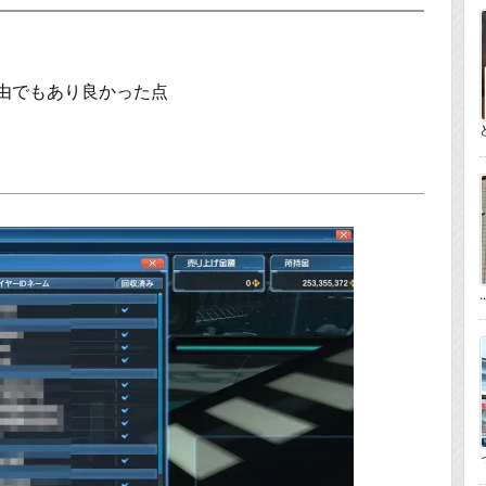
由でもあり良かった点
..
っ