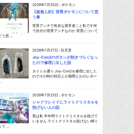
2026年7月30日
:
ポケモン
【超個人的】背景ポケモンについて思
う事
背景アンチで有名な異常者こと私です何
で自分が背景アンチなのか 背景について
どう思 ...
2026年7月27日
:
任天堂
Joy-Con2のボタンが効きづらくなっ
たので修理に出した話
タイトル通り Joy-Con2を修理に出した
のでその時の対応とか期間とかのレポー
.
2026年7月23日
:
ポケモン
シャドウレイドにライトクリスタルを
投げない人の話
実は私 半年間ライトクリスタルを投げて
いません ライトクリスタル投げない縛り
て ...