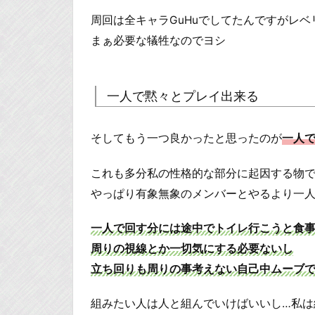
周回は全キャラGuHuでしてたんですがレ
まぁ必要な犠牲なのでヨシ
一人で黙々とプレイ出来る
そしてもう一つ良かったと思ったのが
一人
これも多分私の性格的な部分に起因する物
やっぱり有象無象のメンバーとやるより一
一人で回す分には途中でトイレ行こうと食
周りの視線とか一切気にする必要ないし
立ち回りも周りの事考えない自己中ムーブ
組みたい人は人と組んでいけばいいし…私は