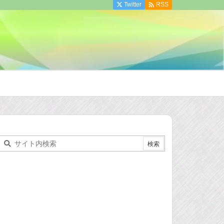

Twitter
RSS