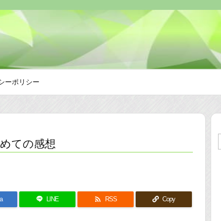
シーポリシー
改めての感想

a
LINE
RSS
Copy