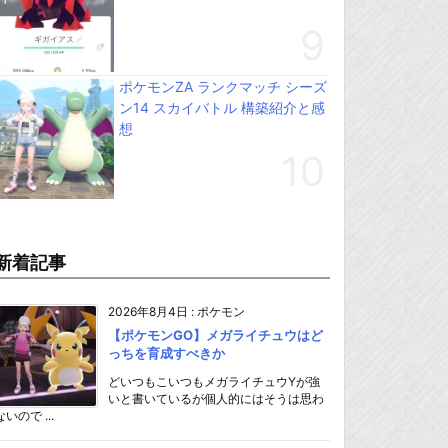
ポケモンZA ランクマッチ シーズ
ン14 スカイバトル 構築紹介と感
想
新着記事
2026年8月4日
:
ポケモン
【ポケモンGO】メガライチュウはど
っちを育成すべきか
どいつもこいつもメガライチュウYが強
いと書いているが個人的にはそうは思わ
ないので ...