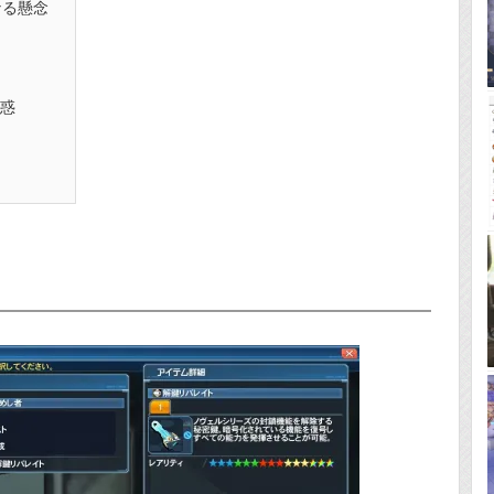
なる懸念
惑