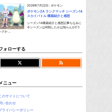
2026年7月22日
:
ポケモン
ポケモンZA ランクマッチ シーズン14
スカイバトル 構築紹介と感想
シーズン14構築紹介と感想記事ちなみに
今シーズンは何戦したかは知らんがZラ
ンクか ...
フォローする

メニュー
このサイトについて
問い合わせ
プライバシーポリシー