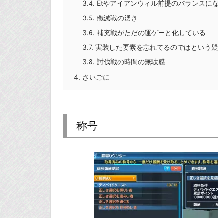
3.4.
Etやアイアンウィル前提のバランスに
3.5.
殲滅戦の湧き
3.6.
補充戦がただの運ゲーと化している
3.7.
実装した要素を忘れてるのではという疑
3.8.
討伐戦の時間の無駄感
4.
さいごに
称号