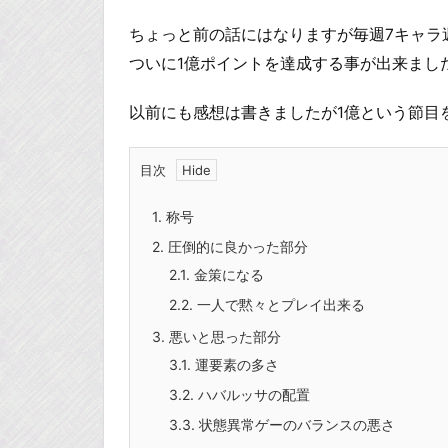
ちょっと前の話にはなりますが毎週7キャラ
ついに1億ポイントを達成する事が出来まし
以前にも感想は書きましたが1億という節目
目次
1.
称号
2.
圧倒的に良かった部分
2.1.
金策になる
2.2.
一人で黙々とプレイ出来る
3.
悪いと思った部分
3.1.
運要素の多さ
3.2.
ハバルッサの配置
3.3.
状態異常ゲーのバランスの悪さ