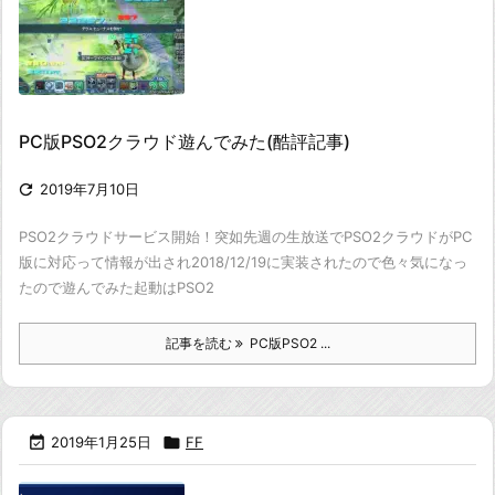
PC版PSO2クラウド遊んでみた(酷評記事)

2019年7月10日
PSO2クラウドサービス開始！
突如先週の生放送でPSO2クラウドがPC
版に対応って情報が出され
2018/12/19に実装されたので色々気になっ
たので遊んでみた
起動はPSO2
記事を読む
PC版PSO2 ...

2019年1月25日

FF