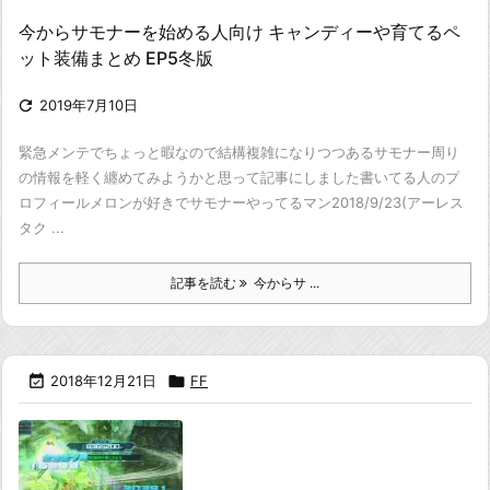
今からサモナーを始める人向け キャンディーや育てるペ
ット装備まとめ EP5冬版

2019年7月10日
緊急メンテでちょっと暇なので結構複雑になりつつある
サモナー周り
の情報を軽く纏めてみようかと思って記事にしました
書いてる人のプ
ロフィール
メロンが好きでサモナーやってるマン
2018/9/23(アーレス
タク ...
記事を読む
今からサ ...

2018年12月21日

FF