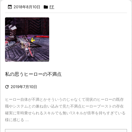

2018年8月10日

FF
私の思うヒーローの不満点

2019年7月10日
ヒーロー自体が不満とかそういうのじゃなくて
現状のヒーローの既存
職やシステムとの兼ね合い込みで見た不満点
ヒーローブーストの存在
確実に常時乗せられるスキルでも無い
1スキルが倍率を持ちすぎている
様に感じる ...