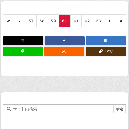
«
‹
57
58
59
60
61
62
63
›
»
B!

Copy