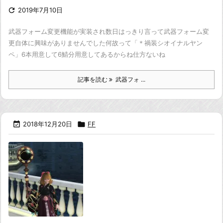

2019年7月10日
武器フォーム変更機能が実装され数日
はっきり言って武器フォーム変
更自体に興味がありませんでした
何故って「＊禍装シオイナルヤン
ペ」6本用意して
6鯖分用意してあるからね仕方ないね
記事を読む
武器フォ ...

2018年12月20日

FF