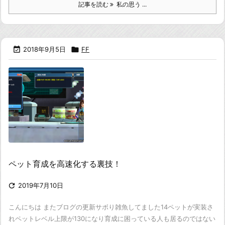
記事を読む
私の思う ...

2018年9月5日

FF
ペット育成を高速化する裏技！

2019年7月10日
こんにちは またブログの更新サボり雑魚してました
14ペットが実装さ
れペットレベル上限が130になり
育成に困っている人も居るのではない