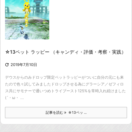
☆13ペット ラッピー （キャンディ・評価・考察・実践）

2019年7月10日
デウスからのみドロップ限定ペット
ラッピーがついに自分の元にも来
たので色々試してみました
ドロップさせる為にグラーシア／ゼフィロ
ス共にサモナーで通いつめ
トライブースト125%を常時入れ続けました
(´・ω・ ...
記事を読む
☆13ペッ ...