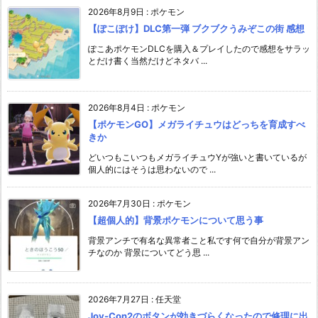
2026年8月9日
:
ポケモン
【ぽこぽけ】DLC第一弾 ブクブクうみぞこの街 感想
ぽこあポケモンDLCを購入＆プレイしたので感想をサラッ
とだけ書く当然だけどネタバ ...
2026年8月4日
:
ポケモン
【ポケモンGO】メガライチュウはどっちを育成すべ
きか
どいつもこいつもメガライチュウYが強いと書いているが
個人的にはそうは思わないので ...
2026年7月30日
:
ポケモン
【超個人的】背景ポケモンについて思う事
背景アンチで有名な異常者こと私です何で自分が背景アン
チなのか 背景についてどう思 ...
2026年7月27日
:
任天堂
Joy-Con2のボタンが効きづらくなったので修理に出