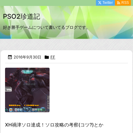

Twitter
RSS
PSO2珍道記
好き勝手ゲームについて書いてるブログです。

2016年9月30日

FF
XH禍津ソロ達成！ソロ攻略の考察(コツ?)とか