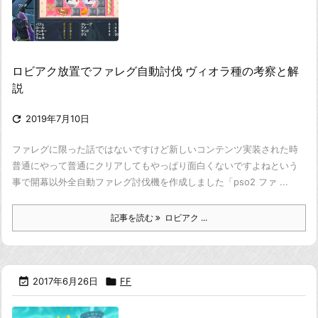
ロビアク放置でファレグ自動討伐 ヴィオラ種の考察と解
説

2019年7月10日
ファレグに限った話ではないですけど
新しいコンテンツ実装された時
普通にやって普通にクリアしてもやっぱり面白くないですよね
という
事で開幕以外全自動ファレグ討伐機を作成しました
「pso2 ファ ...
記事を読む
ロビアク ...

2017年6月26日

FF