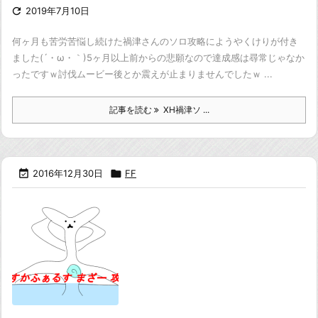

2019年7月10日
何ヶ月も苦労苦悩し続けた
禍津さんのソロ攻略にようやくけりが付き
ました(´・ω・｀)
5ヶ月以上前からの悲願なので達成感は尋常じゃなか
ったですｗ
討伐ムービー後とか震えが止まりませんでしたｗ
...
記事を読む
XH禍津ソ ...

2016年12月30日

FF