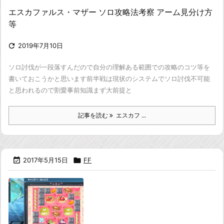
エスカファルス・マザー ソロ攻略法考察 アーム見分け方
等

2019年7月10日
ソロ討伐が一段落すんだので
自分の理解ある範囲での攻略のコツ等を
書いておこうかと思います
前半戦は現状のシステムでソロ討伐不可能
と思われるので割愛
事前知識
まず大前提と
記事を読む
エスカフ ...

2017年5月15日

FF