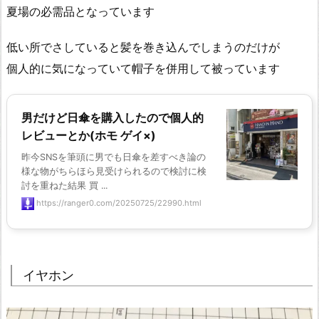
夏場の必需品となっています
低い所でさしていると髪を巻き込んでしまうのだけが
個人的に気になっていて帽子を併用して被っています
男だけど日傘を購入したので個人的
レビューとか(ホモ ゲイ×)
昨今SNSを筆頭に男でも日傘を差すべき論の
様な物がちらほら見受けられるので検討に検
討を重ねた結果 買 ...
https://ranger0.com/20250725/22990.html
イヤホン