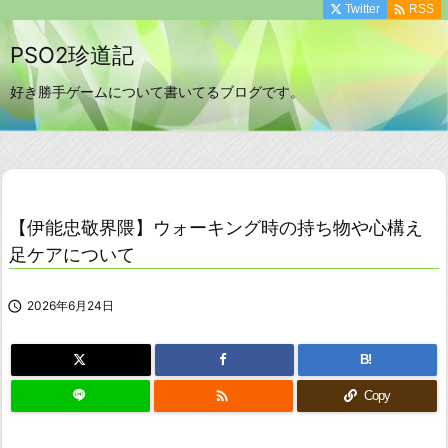

Twitter
RSS
PSO2珍道記
好き勝手ゲームについて書いてるブログです。
【伊能忠敬界隈】ウォーキング時の持ち物や心構え
足ケアについて

2026年6月24日
B!

Copy