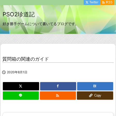

Twitter
RSS
PSO2珍道記
好き勝手ゲームについて書いてるブログです。
質問箱の関連のガイド

2020年8月1日
B!

Copy