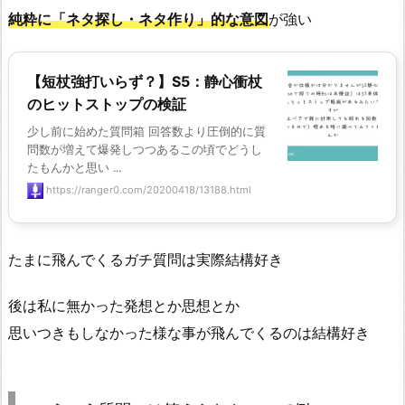
純粋に「ネタ探し・ネタ作り」的な意図
が強い
【短杖強打いらず？】S5：静心衝杖
のヒットストップの検証
少し前に始めた質問箱 回答数より圧倒的に質
問数が増えて爆発しつつあるこの頃でどうし
たもんかと思い ...
https://ranger0.com/20200418/13188.html
たまに飛んでくるガチ質問は実際結構好き
後は私に無かった発想とか思想とか
思いつきもしなかった様な事が飛んでくるのは結構好き