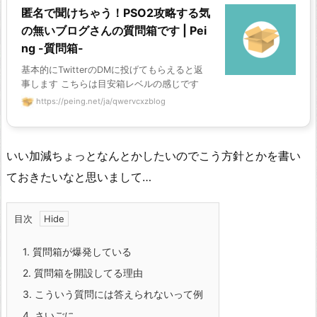
匿名で聞けちゃう！PSO2攻略する気
の無いブログさんの質問箱です | Pei
ng -質問箱-
基本的にTwitterのDMに投げてもらえると返
事します こちらは目安箱レベルの感じです
https://peing.net/ja/qwervcxzblog
いい加減ちょっとなんとかしたいのでこう方針とかを書い
ておきたいなと思いまして…
目次
1.
質問箱が爆発している
2.
質問箱を開設してる理由
3.
こういう質問には答えられないって例
4.
さいごに