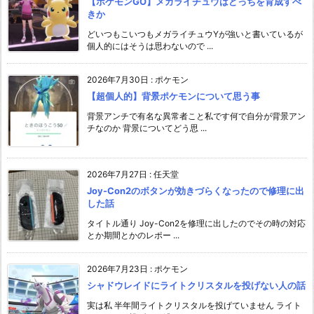
【ポケモンGO】メガライチュウはどっちを育成すべ
きか
どいつもこいつもメガライチュウYが強いと書いているが
個人的にはそうは思わないので ...
2026年7月30日
:
ポケモン
【超個人的】背景ポケモンについて思う事
背景アンチで有名な異常者こと私です何で自分が背景アン
チなのか 背景についてどう思 ...
2026年7月27日
:
任天堂
Joy-Con2のボタンが効きづらくなったので修理に出
した話
タイトル通り Joy-Con2を修理に出したのでその時の対応
とか期間とかのレポー ...
2026年7月23日
:
ポケモン
シャドウレイドにライトクリスタルを投げない人の話
実は私 半年間ライトクリスタルを投げていません ライト