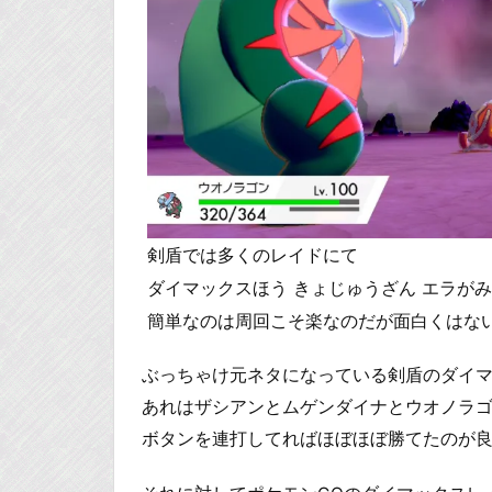
剣盾では多くのレイドにて
ダイマックスほう きょじゅうざん エラが
簡単なのは周回こそ楽なのだが面白くはな
ぶっちゃけ元ネタになっている剣盾のダイ
あれはザシアンとムゲンダイナとウオノラ
ボタンを連打してればほぼほぼ勝てたのが