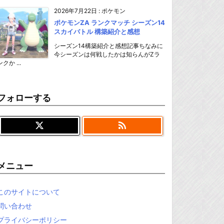
2026年7月22日
:
ポケモン
ポケモンZA ランクマッチ シーズン14
スカイバトル 構築紹介と感想
シーズン14構築紹介と感想記事ちなみに
今シーズンは何戦したかは知らんがZラ
ンクか ...
フォローする

メニュー
このサイトについて
問い合わせ
プライバシーポリシー