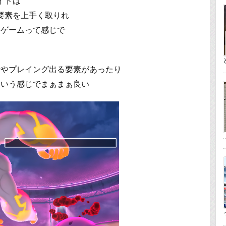
イドは
要素を上手く取りれ
ンゲームって感じで
素やプレイング出る要素があったり
という感じでまぁまぁ良い
..
っ