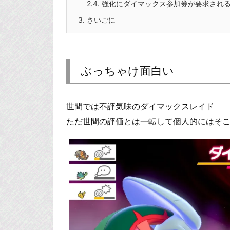
2.4.
強化にダイマックス参加券が要求され
3.
さいごに
ぶっちゃけ面白い
世間では不評気味のダイマックスレイド
ただ世間の評価とは一転して個人的にはそ