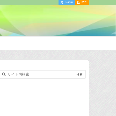

Twitter
RSS