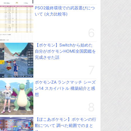
PSO2最終環境での武器選びにつ
いて (火力比較等)
【ポケモン】Switchから始めた
自分がポケモンHOME全国図鑑を
完成させた話
ポケモンZA ランクマッチ シーズ
ン14 スカイバトル 構築紹介と感
想
【ぽこあポケモン】ポケモンの行
動について 調べた範囲でのまと