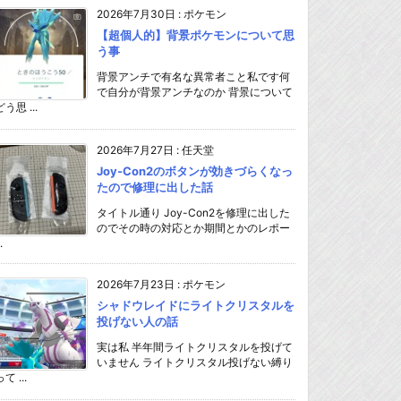
2026年7月30日
:
ポケモン
【超個人的】背景ポケモンについて思
う事
背景アンチで有名な異常者こと私です何
で自分が背景アンチなのか 背景について
どう思 ...
2026年7月27日
:
任天堂
Joy-Con2のボタンが効きづらくなっ
たので修理に出した話
タイトル通り Joy-Con2を修理に出した
のでその時の対応とか期間とかのレポー
.
2026年7月23日
:
ポケモン
シャドウレイドにライトクリスタルを
投げない人の話
実は私 半年間ライトクリスタルを投げて
いません ライトクリスタル投げない縛り
て ...