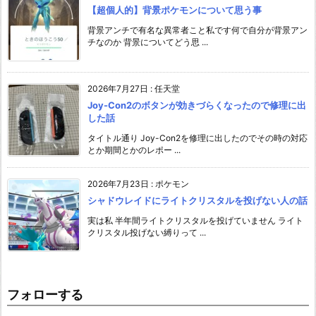
【超個人的】背景ポケモンについて思う事
背景アンチで有名な異常者こと私です何で自分が背景アン
チなのか 背景についてどう思 ...
2026年7月27日
:
任天堂
Joy-Con2のボタンが効きづらくなったので修理に出
した話
タイトル通り Joy-Con2を修理に出したのでその時の対応
とか期間とかのレポー ...
2026年7月23日
:
ポケモン
シャドウレイドにライトクリスタルを投げない人の話
実は私 半年間ライトクリスタルを投げていません ライト
クリスタル投げない縛りって ...
フォローする