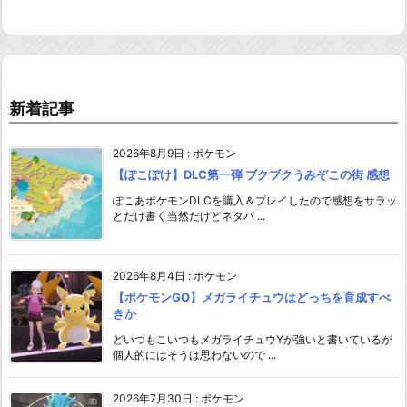
新着記事
2026年8月9日
:
ポケモン
【ぽこぽけ】DLC第一弾 ブクブクうみぞこの街 感想
ぽこあポケモンDLCを購入＆プレイしたので感想をサラッ
とだけ書く当然だけどネタバ ...
2026年8月4日
:
ポケモン
【ポケモンGO】メガライチュウはどっちを育成すべ
きか
どいつもこいつもメガライチュウYが強いと書いているが
個人的にはそうは思わないので ...
2026年7月30日
:
ポケモン