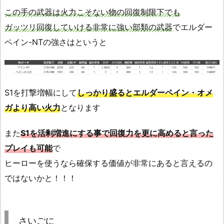
この手の武器は火力こそない物の回復制限下でも
ガッツリ回復していける非常に強い部類の武器
でエルダー
ペイン-NTの強さはというと
S1を打撃増幅にして
しっかり盛るとエルダーペイン・オメ
ガより高い火力
となります
また
S1を活剰増進にする事で回復力を更に高めると言った
プレイも可能
で
ヒーローを使うなら確保する価値が非常にあると言えるの
ではないかと！！！
さいごに