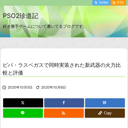

Twitter
RSS
PSO2珍道記
好き勝手ゲームについて書いてるブログです。
ビバ・ラスベガスで同時実装された新武器の火力比
較と評価

2020年10月5日

2020年10月6日
B!

Copy