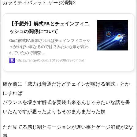
カラミティバレット ゲージ消費2
【予想外】解式PAとチェインフィニ
ッシュの関係について
Guに解式PA追加されればチェインフィニッシ
ュがやばい事なるのでは？みたいな事が言わ
れていたので調査 ...
https://ranger0.com/20190908/9870.html
確か前に「威力は普通だけどチェインが稼げる解式」とか
にすれば
バランスを壊さず解式を実装出来るんじゃみたいな話を書
いたんですが思ったよりもそのまんまだった奴
ただ見てる感じ割とモーションが遅い事とゲージ消費が2な
事