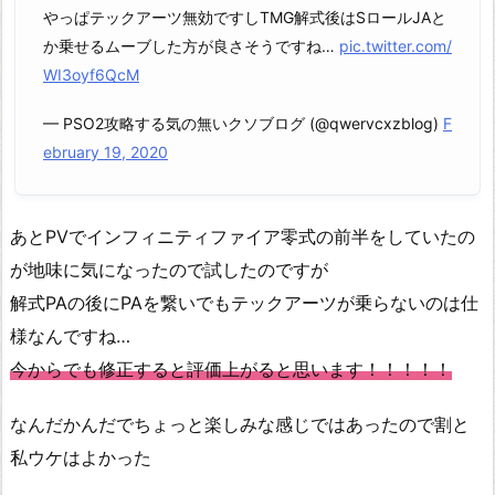
やっぱテックアーツ無効ですしTMG解式後はSロールJAと
か乗せるムーブした方が良さそうですね…
pic.twitter.com/
WI3oyf6QcM
— PSO2攻略する気の無いクソブログ (@qwervcxzblog)
F
ebruary 19, 2020
あとPVでインフィニティファイア零式の前半をしていたの
が地味に気になったので試したのですが
解式PAの後にPAを繋いでもテックアーツが乗らないのは仕
様なんですね…
今からでも修正すると評価上がると思います！！！！！
なんだかんだでちょっと楽しみな感じではあったので割と
私ウケはよかった