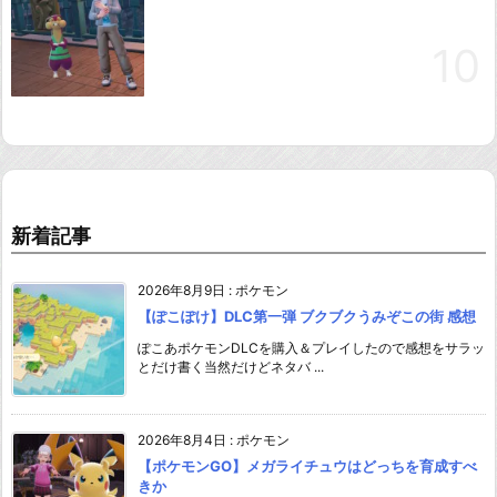
新着記事
2026年8月9日
:
ポケモン
【ぽこぽけ】DLC第一弾 ブクブクうみぞこの街 感想
ぽこあポケモンDLCを購入＆プレイしたので感想をサラッ
とだけ書く当然だけどネタバ ...
2026年8月4日
:
ポケモン
【ポケモンGO】メガライチュウはどっちを育成すべ
きか