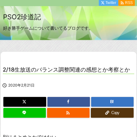

Twitter
RSS
PSO2珍道記
好き勝手ゲームについて書いてるブログです。
2/18生放送のバランス調整関連の感想とか考察とか

2020年2月21日
B!

Copy