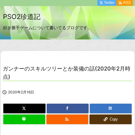

Twitter
RSS
PSO2珍道記
好き勝手ゲームについて書いてるブログです。
ガンナーのスキルツリーとか装備の話(2020年2月時
点)

2020年2月16日
B!

Copy