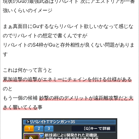
現状のGuの最強武器はリバレイト 次にアエストリアが一番
強いくらいのイメージ
まぁ真面目にGuするならリバレイト欲しいかなって感じな
のでリバレイトの想定で書くんですが
リバレイトのS4枠がGuと存外相性が良くない問題がありま
す
これは何かって言うと
累加追撃の追撃がエネミーにチェインを付ける仕様がある
のと
もう一個の候補
妙撃の秤のデメリットが遠距離攻撃だと大
きく響いてくる
事