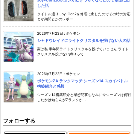
Joy-Con2のボタンが効きづらくなったので修理に出
した話
タイトル通り Joy-Con2を修理に出したのでその時の対応
とか期間とかのレポー ...
2026年7月23日
:
ポケモン
シャドウレイドにライトクリスタルを投げない人の話
実は私 半年間ライトクリスタルを投げていません ライト
クリスタル投げない縛りって ...
2026年7月22日
:
ポケモン
ポケモンZA ランクマッチ シーズン14 スカイバトル
構築紹介と感想
シーズン14構築紹介と感想記事ちなみに今シーズンは何戦
したかは知らんがZランクか ...
フォローする