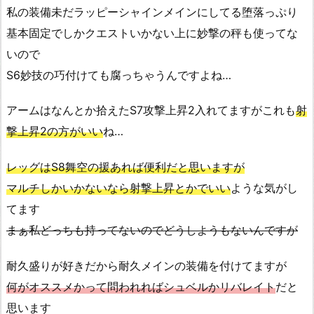
私の装備未だラッピーシャインメインにしてる堕落っぷり
基本固定でしかクエストいかない上に妙撃の秤も使ってな
いので
S6妙技の巧付けても腐っちゃうんですよね…
アームはなんとか拾えたS7攻撃上昇2入れてますがこれも
射
撃上昇2の方がいい
ね…
レッグはS8舞空の援あれば便利だと思いますが
マルチしかいかないなら射撃上昇とかでいい
ような気がし
てます
まぁ私どっちも持ってないのでどうしようもないんですが
耐久盛りが好きだから耐久メインの装備を付けてますが
何がオススメかって問われればシュベルかリバレイト
だと
思います