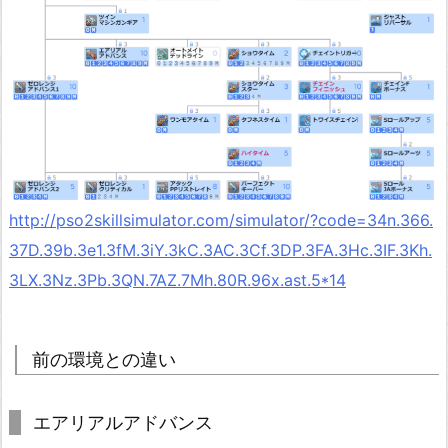
http://pso2skillsimulator.com/simulator/?code=34n.366.
37D.39b.3e1.3fM.3iY.3kC.3AC.3Cf.3DP.3FA.3Hc.3IF.3Kh.
3LX.3Nz.3Pb.3QN.7AZ.7Mh.80R.96x.ast.5*14
前の環境との違い
エアリアルアドバンス