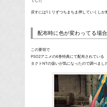
でした
戻すには1ミリずつちまちま押していくしか
配布時に色が変わってる場
この要領で
PSO2アニメの6巻特典にて配布されている
タクトNTの扱いが気になったので調べまし