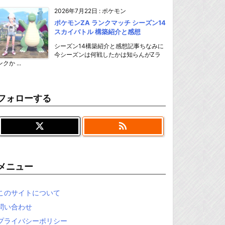
2026年7月22日
:
ポケモン
ポケモンZA ランクマッチ シーズン14
スカイバトル 構築紹介と感想
シーズン14構築紹介と感想記事ちなみに
今シーズンは何戦したかは知らんがZラ
ンクか ...
フォローする

メニュー
このサイトについて
問い合わせ
プライバシーポリシー