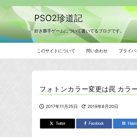
PSO2珍道記
好き勝手ゲームについて書いてるブログです。
このサイトについて
問い合わせ
プライバ
フォトンカラー変更は罠 カラー

2017年11月25日

2019年8月20日
Twitter
Facebook
B!
Haten