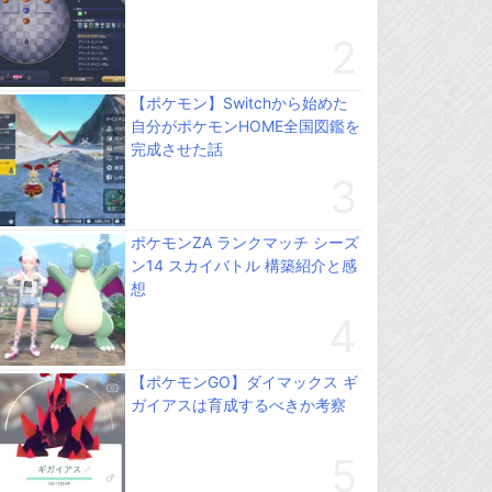
【ポケモン】Switchから始めた
自分がポケモンHOME全国図鑑を
完成させた話
ポケモンZA ランクマッチ シーズ
ン14 スカイバトル 構築紹介と感
想
【ポケモンGO】ダイマックス ギ
ガイアスは育成するべきか考察