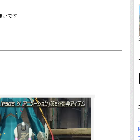
無いです
合
た