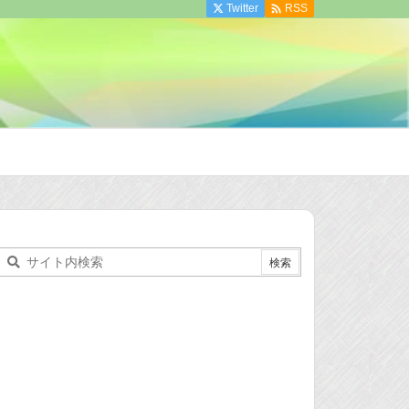

Twitter
RSS