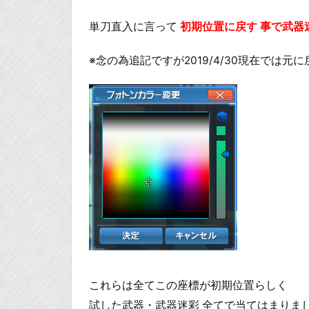
単刀直入に言って
初期位置に戻す 事で武器
※念の為追記ですが2019/4/30現在では
これらは全てこの座標が初期位置らしく
試した武器・武器迷彩 全てで当てはまりま