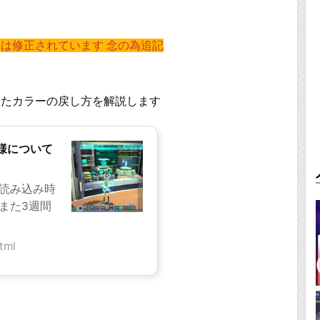
は修正されています 念の為追記
ったカラーの戻し方を解説します
様について
器読み込み時
また3週間
tml