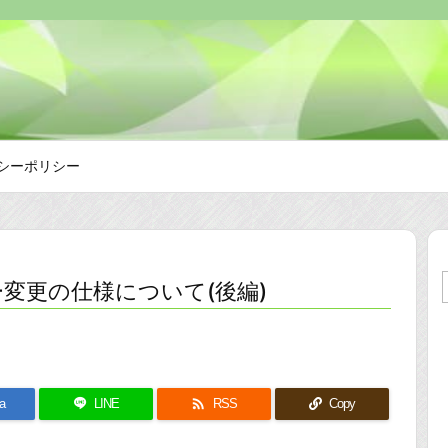
シーポリシー
変更の仕様について(後編)

a
LINE
RSS
Copy