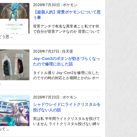
2026年7月30日
:
ポケモン
【超個人的】背景ポケモンについて思
う事
背景アンチで有名な異常者こと私です何
で自分が背景アンチなのか 背景について
どう思 ...
2026年7月27日
:
任天堂
Joy-Con2のボタンが効きづらくなっ
たので修理に出した話
タイトル通り Joy-Con2を修理に出した
のでその時の対応とか期間とかのレポー
.
2026年7月23日
:
ポケモン
シャドウレイドにライトクリスタルを
投げない人の話
実は私 半年間ライトクリスタルを投げて
いません ライトクリスタル投げない縛り
て ...