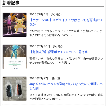
新着記事
2026年8月4日
:
ポケモン
【ポケモンGO】メガライチュウはどっちを育成すべ
きか
どいつもこいつもメガライチュウYが強いと書いているが
個人的にはそうは思わないので ...
2026年7月30日
:
ポケモン
【超個人的】背景ポケモンについて思う事
背景アンチで有名な異常者こと私です何で自分が背景アン
チなのか 背景についてどう思 ...
2026年7月27日
:
任天堂
Joy-Con2のボタンが効きづらくなったので修理に出
した話
タイトル通り Joy-Con2を修理に出したのでその時の対応
とか期間とかのレポー ...