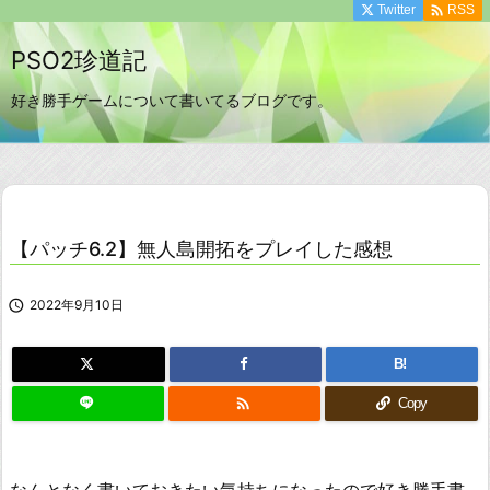

Twitter
RSS
PSO2珍道記
好き勝手ゲームについて書いてるブログです。
【パッチ6.2】無人島開拓をプレイした感想

2022年9月10日
B!

Copy