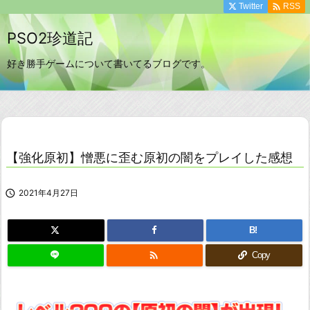

Twitter
RSS
PSO2珍道記
好き勝手ゲームについて書いてるブログです。
【強化原初】憎悪に歪む原初の闇をプレイした感想

2021年4月27日
B!

Copy