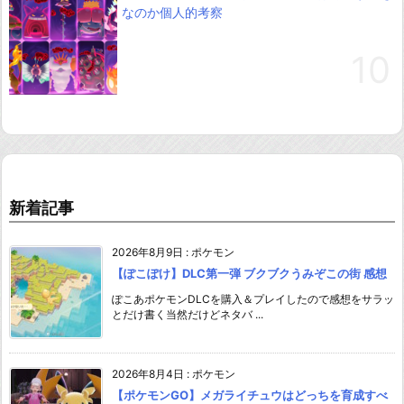
なのか個人的考察
新着記事
2026年8月9日
:
ポケモン
【ぽこぽけ】DLC第一弾 ブクブクうみぞこの街 感想
ぽこあポケモンDLCを購入＆プレイしたので感想をサラッ
とだけ書く当然だけどネタバ ...
2026年8月4日
:
ポケモン
【ポケモンGO】メガライチュウはどっちを育成すべ