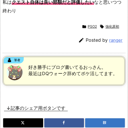
私は
クエスト自体は良い部類だと評価したい
なと思いつつ
終わり

PSO2

強化原初

Posted by
ranger
筆者
好き勝手にブログ書いてるおっさん。
最近はDQウォーク辞めてポケ活してます。
↓記事のシェア用ボタンです
B!