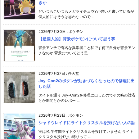
きか
どいつもこいつもメガライチュウYが強いと書いているが
個人的にはそうは思わないので ...
2026年7月30日
:
ポケモン
【超個人的】背景ポケモンについて思う事
背景アンチで有名な異常者こと私です何で自分が背景アン
チなのか 背景についてどう思 ...
2026年7月27日
:
任天堂
Joy-Con2のボタンが効きづらくなったので修理に出
した話
タイトル通り Joy-Con2を修理に出したのでその時の対応
とか期間とかのレポー ...
2026年7月23日
:
ポケモン
シャドウレイドにライトクリスタルを投げない人の話
実は私 半年間ライトクリスタルを投げていません ライト
クリスタル投げない縛りって ...