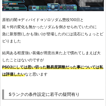
原初の闇→ディバイド→ソロソダム懲役100日と
延々何の変化も無かったソダムを倒させられていたのに
急に新形態(しかも強い)が登場したのには流石にちょっとビ
ビりました
結局ある程度強い装備が用意出来た上で慣れてしまえば大
したことはないのですが
PSO2にしては思い切った難易度調整だった事については私
は評価したい
なと思います
Sランクの条件設定に若干の疑問有り