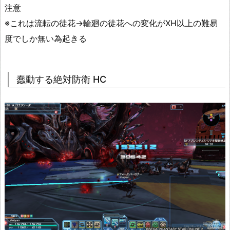
注意
※これは流転の徒花→輪廻の徒花への変化がXH以上の難易
度でしか無い為起きる
蠢動する絶対防衛 HC