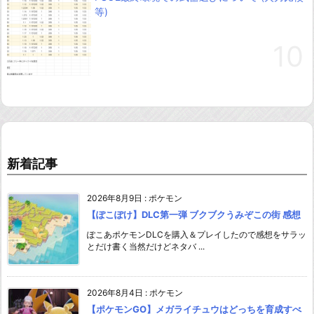
等)
新着記事
2026年8月9日
:
ポケモン
【ぽこぽけ】DLC第一弾 ブクブクうみぞこの街 感想
ぽこあポケモンDLCを購入＆プレイしたので感想をサラッ
とだけ書く当然だけどネタバ ...
2026年8月4日
:
ポケモン
【ポケモンGO】メガライチュウはどっちを育成すべ