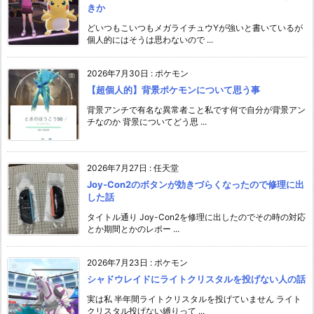
きか
どいつもこいつもメガライチュウYが強いと書いているが
個人的にはそうは思わないので ...
2026年7月30日
:
ポケモン
【超個人的】背景ポケモンについて思う事
背景アンチで有名な異常者こと私です何で自分が背景アン
チなのか 背景についてどう思 ...
2026年7月27日
:
任天堂
Joy-Con2のボタンが効きづらくなったので修理に出
した話
タイトル通り Joy-Con2を修理に出したのでその時の対応
とか期間とかのレポー ...
2026年7月23日
:
ポケモン
シャドウレイドにライトクリスタルを投げない人の話
実は私 半年間ライトクリスタルを投げていません ライト
クリスタル投げない縛りって ...