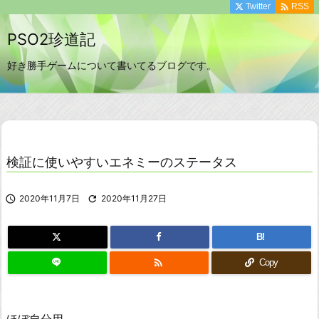

Twitter
RSS
PSO2珍道記
好き勝手ゲームについて書いてるブログです。
検証に使いやすいエネミーのステータス

2020年11月7日

2020年11月27日
B!

Copy