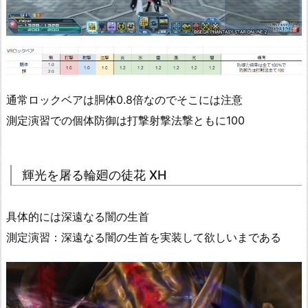
通常ロックベアは胴体0.8倍なのでそこには注意
測定演習での個体防御は打撃射撃法撃ともに100
輝光を屠る輪廻の徒花 XH
具体的には深遠なる闇の生首
測定演習：深遠なる闇の生首を実装して欲しいまである