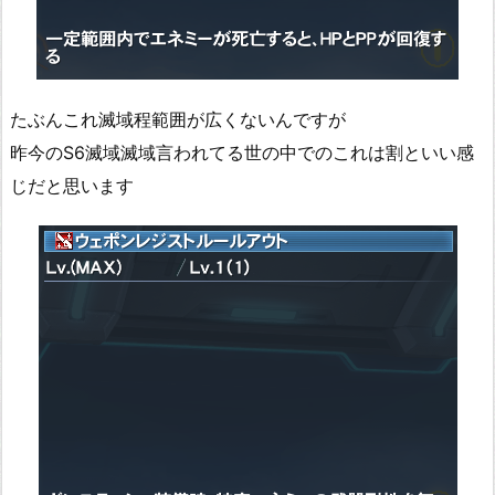
たぶんこれ滅域程範囲が広くないんですが
昨今のS6滅域滅域言われてる世の中でのこれは割といい感
じだと思います