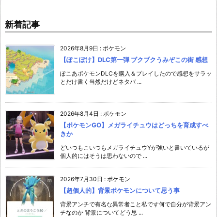
新着記事
2026年8月9日
:
ポケモン
【ぽこぽけ】DLC第一弾 ブクブクうみぞこの街 感想
ぽこあポケモンDLCを購入＆プレイしたので感想をサラッ
とだけ書く当然だけどネタバ ...
2026年8月4日
:
ポケモン
【ポケモンGO】メガライチュウはどっちを育成すべ
きか
どいつもこいつもメガライチュウYが強いと書いているが
個人的にはそうは思わないので ...
2026年7月30日
:
ポケモン
【超個人的】背景ポケモンについて思う事
背景アンチで有名な異常者こと私です何で自分が背景アン
チなのか 背景についてどう思 ...