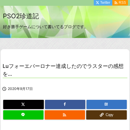

Twitter
RSS
PSO2珍道記
好き勝手ゲームについて書いてるブログです。
Luフォーエバーロナー達成したのでラスターの感想
を…

2020年9月17日
B!

Copy