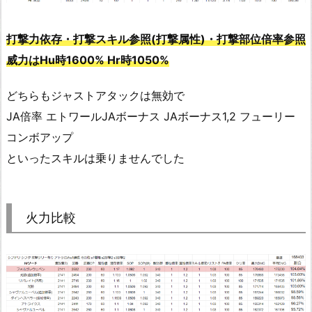
打撃力依存・打撃スキル参照(打撃属性)・打撃部位倍率参照
威力はHu時1600% Hr時1050%
どちらもジャストアタックは無効で
JA倍率 エトワールJAボーナス JAボーナス1,2 フューリー
コンボアップ
といったスキルは乗りませんでした
火力比較