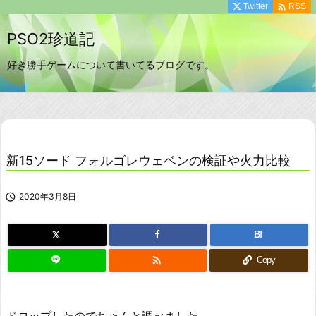

Twitter
RSS
PSO2珍道記
好き勝手ゲームについて書いてるブログです。
新15ソード フォルゴレウェベンの検証や火力比較

2020年3月8日
B!

Copy