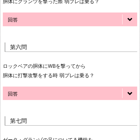
胴体にグランツを撃った際 弱プレは乗る？
回答
※画像間違えていたので差し替えました
第六問
ロックベアの胴体にWBを撃ってから
胴体に打撃攻撃をする時 弱プレは乗る？
回答
第七問
ゼータ・グランゾの足についてる機銃を