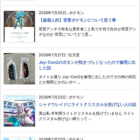
2026年7月30日
:
ポケモン
【超個人的】背景ポケモンについて思う事
背景アンチで有名な異常者こと私です何で自分が背景アン
チなのか 背景についてどう思 ...
2026年7月27日
:
任天堂
Joy-Con2のボタンが効きづらくなったので修理に出
した話
タイトル通り Joy-Con2を修理に出したのでその時の対応
とか期間とかのレポー ...
2026年7月23日
:
ポケモン
シャドウレイドにライトクリスタルを投げない人の話
実は私 半年間ライトクリスタルを投げていません ライト
クリスタル投げない縛りって ...
2026年7月22日
:
ポケモン