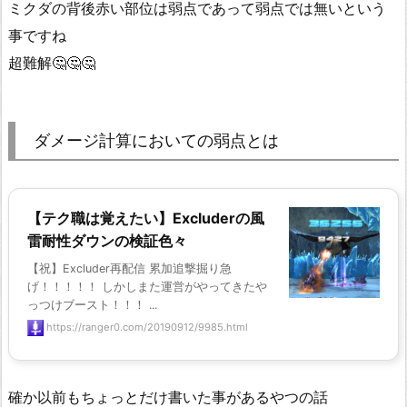
ミクダの背後赤い部位は弱点であって弱点では無いという
事ですね
超難解🤔🤔🤔
ダメージ計算においての弱点とは
【テク職は覚えたい】Excluderの風
雷耐性ダウンの検証色々
【祝】Excluder再配信 累加追撃掘り急
げ！！！！！ しかしまた運営がやってきたや
っつけブースト！！！ ...
https://ranger0.com/20190912/9985.html
確か以前もちょっとだけ書いた事があるやつの話