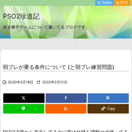

Twitter
RSS
PSO2珍道記
好き勝手ゲームについて書いてるブログです。
弱プレが乗る条件について (と弱プレ練習問題)

2020年2月18日

2020年2月21日
B!

Copy