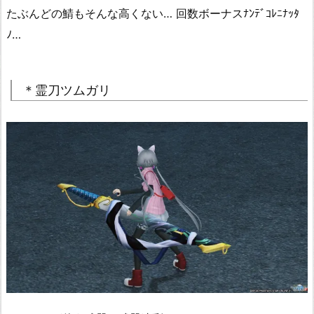
たぶんどの鯖もそんな高くない… 回数ボーナスﾅﾝﾃﾞｺﾚﾆﾅｯﾀ
ﾉ…
＊霊刀ツムガリ