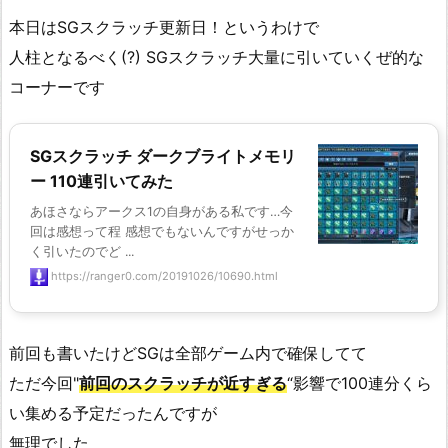
本日はSGスクラッチ更新日！というわけで
人柱となるべく(?) SGスクラッチ大量に引いていくぜ的な
コーナーです
SGスクラッチ ダークブライトメモリ
ー 110連引いてみた
あほさならアークス1の自身がある私です…今
回は感想って程 感想でもないんですがせっか
く引いたのでど ...
https://ranger0.com/20191026/10690.html
前回も書いたけどSGは全部ゲーム内で確保してて
ただ今回"
前回のスクラッチが近すぎる
“影響で100連分くら
い集める予定だったんですが
無理でした