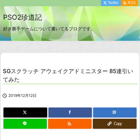

Twitter
RSS
PSO2珍道記
好き勝手ゲームについて書いてるブログです。
SGスクラッチ アウェイクアドミニスター 85連引い
てみた

2019年12月12日
B!

Copy