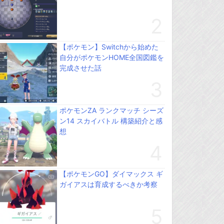
【ポケモン】Switchから始めた
自分がポケモンHOME全国図鑑を
完成させた話
ポケモンZA ランクマッチ シーズ
ン14 スカイバトル 構築紹介と感
想
【ポケモンGO】ダイマックス ギ
ガイアスは育成するべきか考察