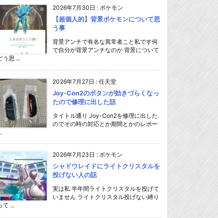
2026年7月30日
:
ポケモン
【超個人的】背景ポケモンについて思
う事
背景アンチで有名な異常者こと私です何
で自分が背景アンチなのか 背景について
どう思 ...
2026年7月27日
:
任天堂
Joy-Con2のボタンが効きづらくなっ
たので修理に出した話
タイトル通り Joy-Con2を修理に出した
のでその時の対応とか期間とかのレポー
.
2026年7月23日
:
ポケモン
シャドウレイドにライトクリスタルを
投げない人の話
実は私 半年間ライトクリスタルを投げて
いません ライトクリスタル投げない縛り
て ...