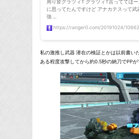
周り皆グラツィT グラツィT言っててほ
に思ってたんですけど アナカテスって武
強 ...
https://ranger0.com/20191024/10662
私の激推し武器 潜在の検証とかは以前書い
ある程度攻撃してから約0.5秒の納刀でPPが