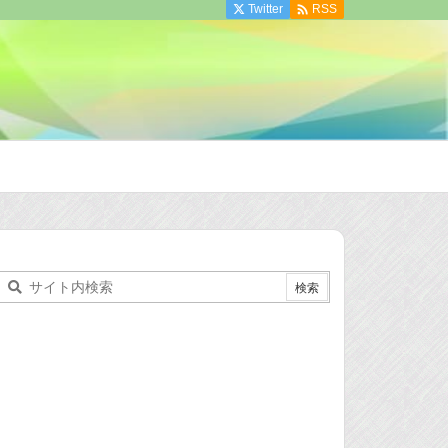

Twitter
RSS