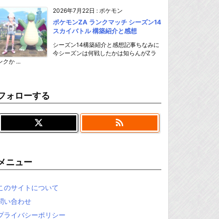
2026年7月22日
:
ポケモン
ポケモンZA ランクマッチ シーズン14
スカイバトル 構築紹介と感想
シーズン14構築紹介と感想記事ちなみに
今シーズンは何戦したかは知らんがZラ
ンクか ...
フォローする

メニュー
このサイトについて
問い合わせ
プライバシーポリシー