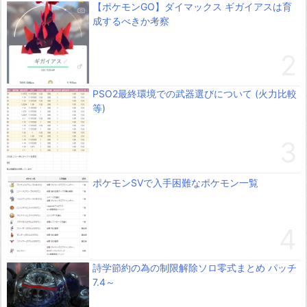
【ポケモンGO】ダイマックス ギガイアスは育
成するべきか考察
PSO2最終環境での武器選びについて (火力比較
等)
ポケモンSVで入手困難なポケモン一覧
詩学節約の為の制限解除ソロ零式まとめ パッチ
7.4～