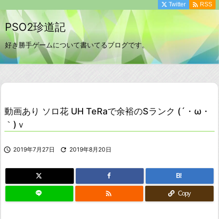

Twitter
RSS
PSO2珍道記
好き勝手ゲームについて書いてるブログです。
動画あり ソロ花 UH TeRaで余裕のSランク (´・ω・
｀)ｖ

2019年7月27日

2019年8月20日
B!

Copy