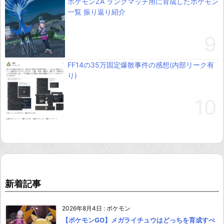
ポケモンZA ランクマッチ用に育成したポケモン
一覧 振り返り紹介
FF14の35万固定爆散事件の感想(内部リーク有
り)
新着記事
2026年8月4日
:
ポケモン
【ポケモンGO】メガライチュウはどっちを育成すべ