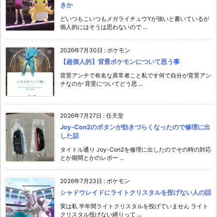
きか
どいつもこいつもメガライチュウYが強いと書いているが
個人的にはそうは思わないので ...
2026年7月30日
:
ポケモン
【超個人的】背景ポケモンについて思う事
背景アンチで有名な異常者こと私です何で自分が背景アン
チなのか 背景についてどう思 ...
2026年7月27日
:
任天堂
Joy-Con2のボタンが効きづらくなったので修理に出
した話
タイトル通り Joy-Con2を修理に出したのでその時の対応
とか期間とかのレポー ...
2026年7月23日
:
ポケモン
シャドウレイドにライトクリスタルを投げない人の話
実は私 半年間ライトクリスタルを投げていません ライト
クリスタル投げない縛りって ...