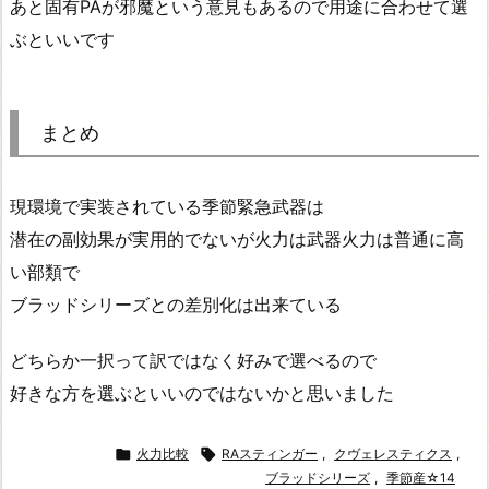
あと固有PAが邪魔という意見もあるので用途に合わせて選
ぶといいです
まとめ
現環境で実装されている季節緊急武器は
潜在の副効果が実用的でないが火力は武器火力は普通に高
い部類で
ブラッドシリーズとの差別化は出来ている
どちらか一択って訳ではなく好みで選べるので
好きな方を選ぶといいのではないかと思いました

火力比較

RAスティンガー
,
クヴェレスティクス
,
ブラッドシリーズ
,
季節産☆14