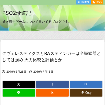

Twitter
RSS
PSO2珍道記
好き勝手ゲームについて書いてるブログです。
クヴェレスティクスとRAスティンガーは全職武器と
しては強め 火力比較と評価とか

2019年6月28日

2019年7月13日
B!

Copy