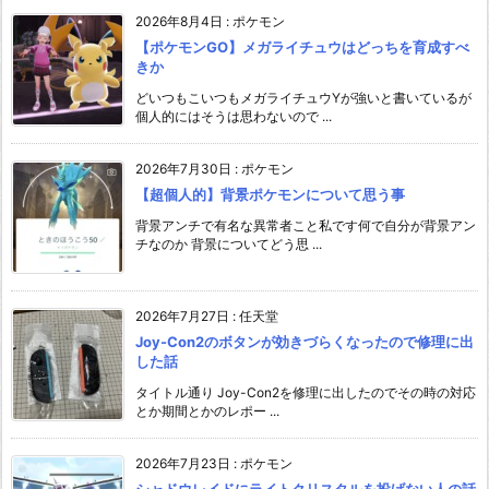
2026年8月4日
:
ポケモン
【ポケモンGO】メガライチュウはどっちを育成すべ
きか
どいつもこいつもメガライチュウYが強いと書いているが
個人的にはそうは思わないので ...
2026年7月30日
:
ポケモン
【超個人的】背景ポケモンについて思う事
背景アンチで有名な異常者こと私です何で自分が背景アン
チなのか 背景についてどう思 ...
2026年7月27日
:
任天堂
Joy-Con2のボタンが効きづらくなったので修理に出
した話
タイトル通り Joy-Con2を修理に出したのでその時の対応
とか期間とかのレポー ...
2026年7月23日
:
ポケモン