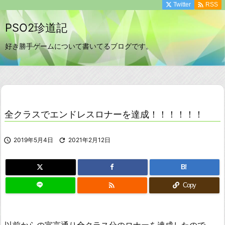

Twitter
RSS
PSO2珍道記
好き勝手ゲームについて書いてるブログです。
全クラスでエンドレスロナーを達成！！！！！！

2019年5月4日

2021年2月12日
B!

Copy