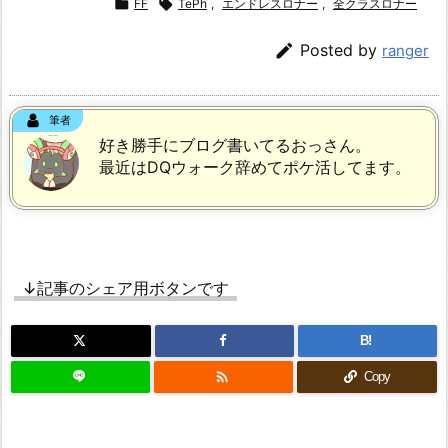

FF

TePh
,
エンドレスロナー
,
全クラスロナー

Posted by
ranger
筆者
好き勝手にブログ書いてるおっさん。
最近はDQウォーク辞めてポケ活してます。
↓記事のシェア用ボタンです
B!

Copy