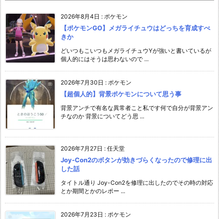
2026年8月4日
:
ポケモン
【ポケモンGO】メガライチュウはどっちを育成すべ
きか
どいつもこいつもメガライチュウYが強いと書いているが
個人的にはそうは思わないので ...
2026年7月30日
:
ポケモン
【超個人的】背景ポケモンについて思う事
背景アンチで有名な異常者こと私です何で自分が背景アン
チなのか 背景についてどう思 ...
2026年7月27日
:
任天堂
Joy-Con2のボタンが効きづらくなったので修理に出
した話
タイトル通り Joy-Con2を修理に出したのでその時の対応
とか期間とかのレポー ...
2026年7月23日
:
ポケモン