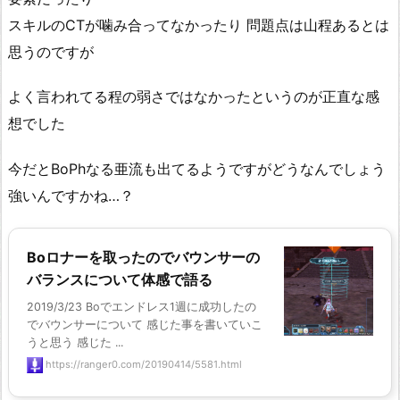
スキルのCTが噛み合ってなかったり 問題点は山程あるとは
思うのですが
よく言われてる程の弱さではなかったというのが正直な感
想でした
今だとBoPhなる亜流も出てるようですがどうなんでしょう
強いんですかね…？
Boロナーを取ったのでバウンサーの
バランスについて体感で語る
2019/3/23 Boでエンドレス1週に成功したの
でバウンサーについて 感じた事を書いていこ
うと思う 感じた ...
https://ranger0.com/20190414/5581.html