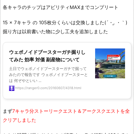
各キャラのチップはアビリティMAXまでコンプリート
15 × 7キャラ の 105枚分くらいは交換しました(´・.̫ ・｀)
掘り方は以前書いた物に少し工夫を追加しました
ウェポノイドブースターガチ掘りし
てみた 効率 対価 副産物について
土日でウェポノイドブースターガチで掘って
みたので報告です ウェポノイドブースターと
は 何ぞやといい ...
https://ranger0.com/20160607/4318.html
まず
7キャラ分ストーリークエスト＆アークスクエストを全
クリアしました