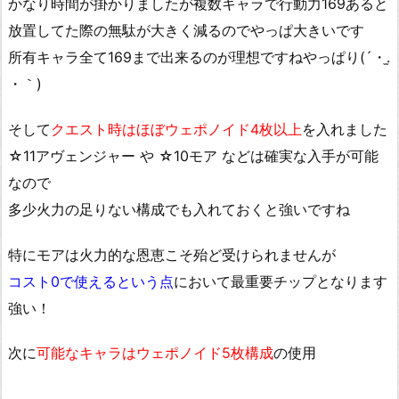
かなり時間が掛かりましたが複数キャラで行動力169あると
放置してた際の無駄が大きく減るのでやっぱ大きいです
所有キャラ全て169まで出来るのが理想ですねやっぱり(´・.̫
・｀)
そして
クエスト時はほぼウェポノイド4枚以上
を入れました
☆11アヴェンジャー や ☆10モア などは確実な入手が可能
なので
多少火力の足りない構成でも入れておくと強いですね
特にモアは火力的な恩恵こそ殆ど受けられませんが
コスト0で使えるという点
において最重要チップとなります
強い！
次に
可能なキャラはウェポノイド5枚構成
の使用