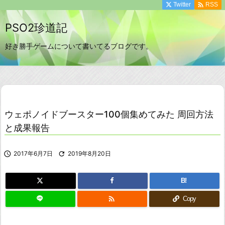

Twitter
RSS
PSO2珍道記
好き勝手ゲームについて書いてるブログです。
ウェポノイドブースター100個集めてみた 周回方法
と成果報告

2017年6月7日

2019年8月20日
B!

Copy