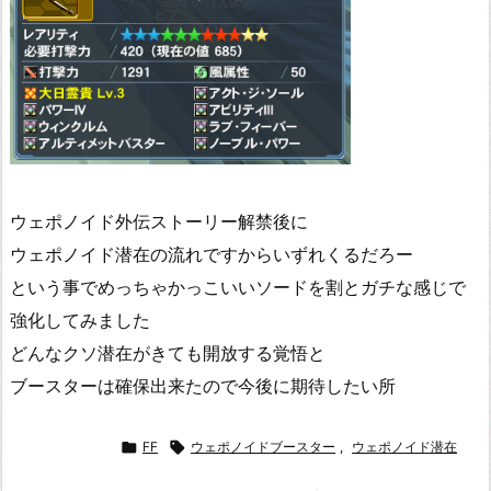
ウェポノイド外伝ストーリー解禁後に
ウェポノイド潜在の流れですからいずれくるだろー
という事でめっちゃかっこいいソードを割とガチな感じで
強化してみました
どんなクソ潜在がきても開放する覚悟と
ブースターは確保出来たので今後に期待したい所

FF

ウェポノイドブースター
,
ウェポノイド潜在