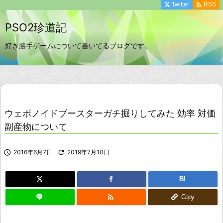

Twitter
RSS
PSO2珍道記
好き勝手ゲームについて書いてるブログです。
ウェポノイドブースターガチ掘りしてみた 効率 対価
副産物について

2016年6月7日

2019年7月10日
B!

Copy