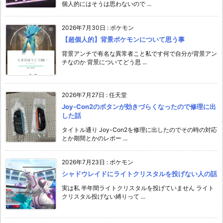
個人的にはそうは思わないので ...
2026年7月30日
:
ポケモン
【超個人的】背景ポケモンについて思う事
背景アンチで有名な異常者こと私です何で自分が背景アン
チなのか 背景についてどう思 ...
2026年7月27日
:
任天堂
Joy-Con2のボタンが効きづらくなったので修理に出
した話
タイトル通り Joy-Con2を修理に出したのでその時の対応
とか期間とかのレポー ...
2026年7月23日
:
ポケモン
シャドウレイドにライトクリスタルを投げない人の話
実は私 半年間ライトクリスタルを投げていません ライト
クリスタル投げない縛りって ...