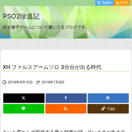

Twitter
RSS
PSO2珍道記
好き勝手ゲームについて書いてるブログです。
XH ファルスアームソロ 3分台が出る時代

2016年9月15日

2019年7月9日
B!

Copy