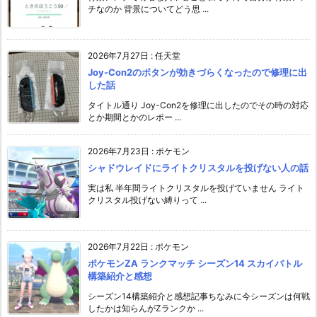
チなのか 背景についてどう思 ...
2026年7月27日
:
任天堂
Joy-Con2のボタンが効きづらくなったので修理に出
した話
タイトル通り Joy-Con2を修理に出したのでその時の対応
とか期間とかのレポー ...
2026年7月23日
:
ポケモン
シャドウレイドにライトクリスタルを投げない人の話
実は私 半年間ライトクリスタルを投げていません ライト
クリスタル投げない縛りって ...
2026年7月22日
:
ポケモン
ポケモンZA ランクマッチ シーズン14 スカイバトル
構築紹介と感想
シーズン14構築紹介と感想記事ちなみに今シーズンは何戦
したかは知らんがZランクか ...