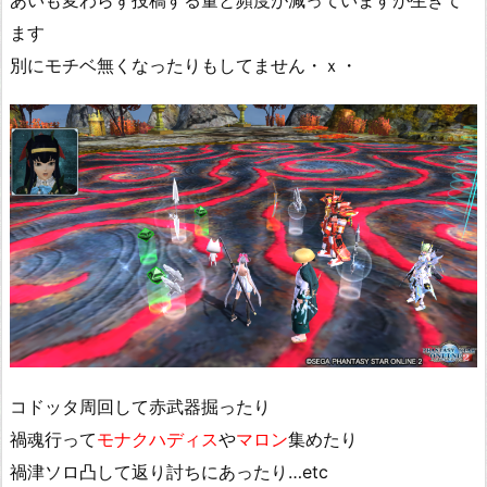
あいも変わらず投稿する量と頻度が減っていますが生きて
ます
別にモチベ無くなったりもしてません・ｘ・
コドッタ周回して赤武器掘ったり
禍魂行って
モナクハディス
や
マロン
集めたり
禍津ソロ凸して返り討ちにあったり…etc