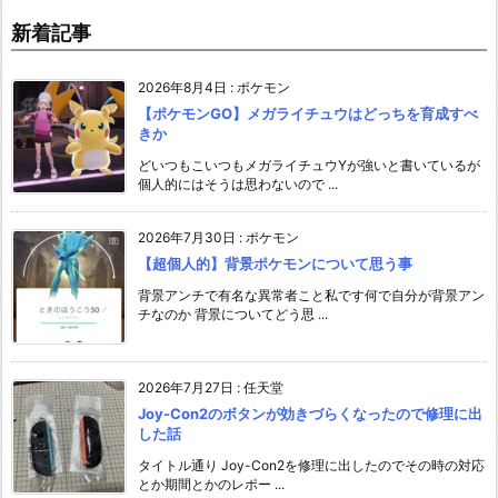
新着記事
2026年8月4日
:
ポケモン
【ポケモンGO】メガライチュウはどっちを育成すべ
きか
どいつもこいつもメガライチュウYが強いと書いているが
個人的にはそうは思わないので ...
2026年7月30日
:
ポケモン
【超個人的】背景ポケモンについて思う事
背景アンチで有名な異常者こと私です何で自分が背景アン
チなのか 背景についてどう思 ...
2026年7月27日
:
任天堂
Joy-Con2のボタンが効きづらくなったので修理に出
した話
タイトル通り Joy-Con2を修理に出したのでその時の対応
とか期間とかのレポー ...