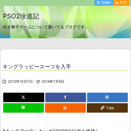

Twitter
RSS
PSO2珍道記
好き勝手ゲームについて書いてるブログです。
キングラッピースーツを入手

2015年10月7日

2019年7月9日
B!

Copy