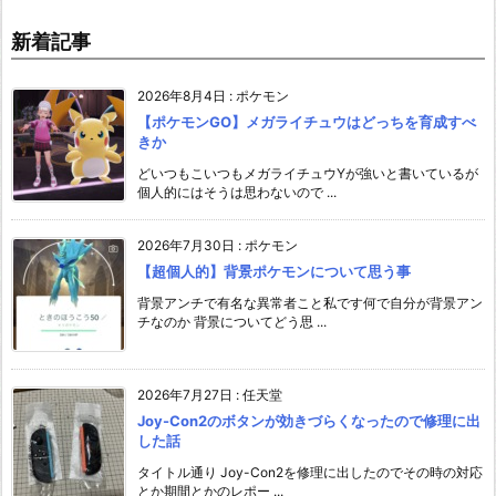
新着記事
2026年8月4日
:
ポケモン
【ポケモンGO】メガライチュウはどっちを育成すべ
きか
どいつもこいつもメガライチュウYが強いと書いているが
個人的にはそうは思わないので ...
2026年7月30日
:
ポケモン
【超個人的】背景ポケモンについて思う事
背景アンチで有名な異常者こと私です何で自分が背景アン
チなのか 背景についてどう思 ...
2026年7月27日
:
任天堂
Joy-Con2のボタンが効きづらくなったので修理に出
した話
タイトル通り Joy-Con2を修理に出したのでその時の対応
とか期間とかのレポー ...