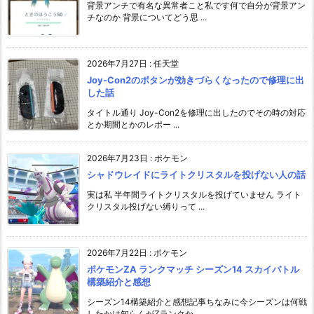
背景アンチで有名な異常者こと私です何で自分が背景アン
チなのか 背景についてどう思 ...
2026年7月27日
:
任天堂
Joy-Con2のボタンが効きづらくなったので修理に出
した話
タイトル通り Joy-Con2を修理に出したのでその時の対応
とか期間とかのレポー ...
2026年7月23日
:
ポケモン
シャドウレイドにライトクリスタルを投げない人の話
実は私 半年間ライトクリスタルを投げていません ライト
クリスタル投げない縛りって ...
2026年7月22日
:
ポケモン
ポケモンZA ランクマッチ シーズン14 スカイバトル
構築紹介と感想
シーズン14構築紹介と感想記事ちなみに今シーズンは何戦
したかは知らんがZランクか ...