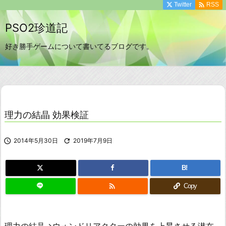

Twitter
RSS
PSO2珍道記
好き勝手ゲームについて書いてるブログです。
理力の結晶 効果検証

2014年5月30日

2019年7月9日
B!

Copy