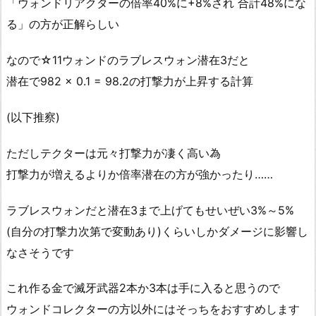
「ウォンドリアクターの倍率40%に+8%され 合計48%にな
る」の方が正解らしい
なので☆11ウォンドのラブレスウォン潜在3だと
潜在で982 × 0.1 = 98.2の打撃力が上昇する計算
(以下推察)
ただしテクターは元々打撃力が凄く高い為
打撃力が増えるよりか倍率潜在の方が強かったり……
ラブレスウォンだと潜在3まで上げてもせいぜい3%～5%
(自分の打撃力次第で変動あり)くらいしかダメージに影響し
なさそうです
これ作る金で滅牙武器2本か3本は手に入ると思うので
ウォンドコレクターの方以外にはそっちをおすすめします