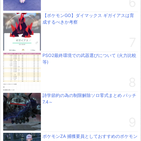
【ポケモンGO】ダイマックス ギガイアスは育
成するべきか考察
PSO2最終環境での武器選びについて (火力比較
等)
詩学節約の為の制限解除ソロ零式まとめ パッチ
7.4～
ポケモンZA 捕獲要員としておすすめのポケモン