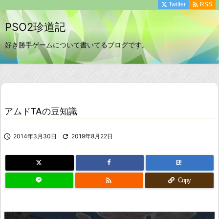

Twitter
RSS
PSO2珍道記
好き勝手ゲームについて書いてるブログです。
アムドTAの豆知識

2014年3月30日

2019年8月22日
B!

Copy