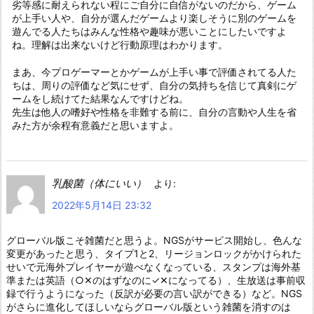
劣等感に耐えられない程にご自分に自信がないのだから、ゲーム
が上手い人や、自分が選んだゲームより楽しそうに別のゲームを
遊んでる人たちはみんな性格や趣味が悪いことにしたいですよ
ね。理解は出来ないけど行動原理はわかります。
まあ、今プロゲーマーとかゲームが上手い事で評価されてる人た
ちは、周りの評価など気にせず、自分の気持ちを信じて真剣にゲ
ームをし続けてた結果なんですけどね。
先生は他人の嗜好や性格を非難する前に、自分の言動や人生を省
みた方が余程有意義だと思いますよ。
乳酸菌（体にいい）
より:
2022年5月14日 23:32
グローバル版こそ雑菌だと思うよ。NGSがサービス開始し、色んな
変更があったと思う、タイプ1と2、リージョンロックがかけられた
せいで元海外プレイヤーが遊べなくなっている、スタンプは海外基
準または英語（○✕のはずなのに✓✕になってる）、生放送は事前収
録で行うようになった（反訳が必要の言い訳ができる）など。NGS
がさらに進化してほしいならグローバル版という雑菌を消すのは