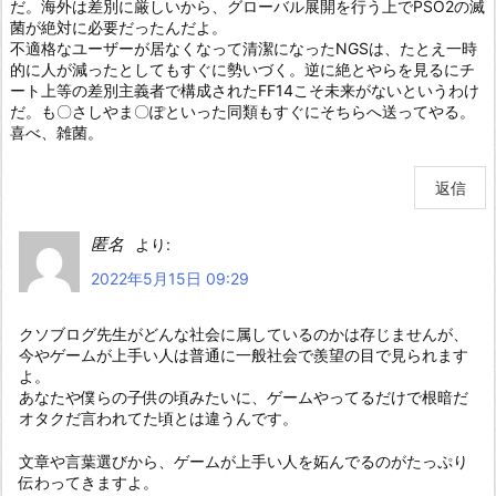
だ。海外は差別に厳しいから、グローバル展開を行う上でPSO2の滅
菌が絶対に必要だったんだよ。
不適格なユーザーが居なくなって清潔になったNGSは、たとえ一時
的に人が減ったとしてもすぐに勢いづく。逆に絶とやらを見るにチ
ート上等の差別主義者で構成されたFF14こそ未来がないというわけ
だ。も〇さしやま〇ぽといった同類もすぐにそちらへ送ってやる。
喜べ、雑菌。
返信
匿名
より:
2022年5月15日 09:29
クソブログ先生がどんな社会に属しているのかは存じませんが、
今やゲームが上手い人は普通に一般社会で羨望の目で見られます
よ。
あなたや僕らの子供の頃みたいに、ゲームやってるだけで根暗だ
オタクだ言われてた頃とは違うんです。
文章や言葉選びから、ゲームが上手い人を妬んでるのがたっぷり
伝わってきますよ。