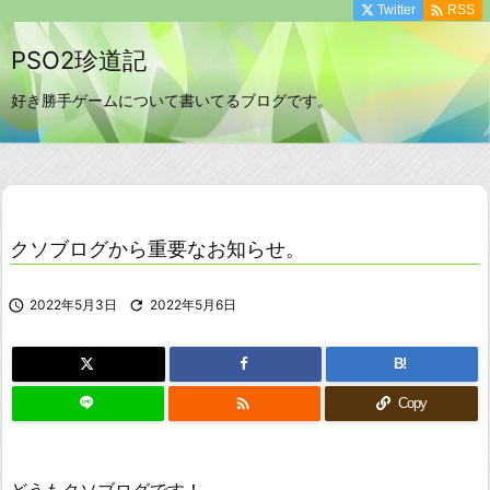

Twitter
RSS
PSO2珍道記
好き勝手ゲームについて書いてるブログです。
クソブログから重要なお知らせ。

2022年5月3日

2022年5月6日
B!

Copy