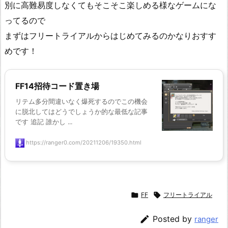
別に高難易度しなくてもそこそこ楽しめる様なゲームにな
ってるので
まずはフリートライアルからはじめてみるのかなりおすす
めです！
FF14招待コード置き場
リテム多分間違いなく爆死するのでこの機会
に脱北してはどうでしょうか的な最低な記事
です 追記 誰かし ...
https://ranger0.com/20211206/19350.html

FF

フリートライアル

Posted by
ranger