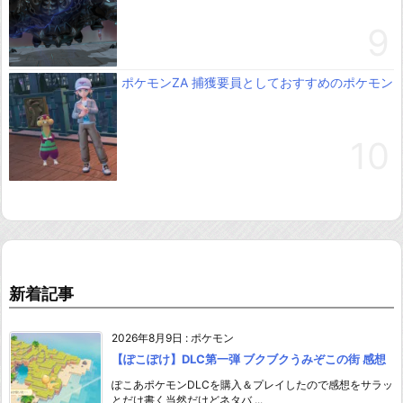
ポケモンZA 捕獲要員としておすすめのポケモン
新着記事
2026年8月9日
:
ポケモン
【ぽこぽけ】DLC第一弾 ブクブクうみぞこの街 感想
ぽこあポケモンDLCを購入＆プレイしたので感想をサラッ
とだけ書く当然だけどネタバ ...