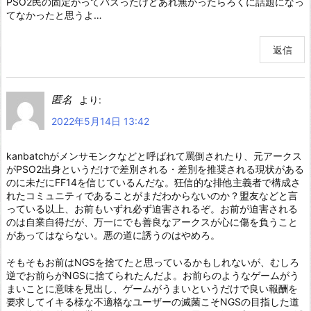
PSO2民の固定がってバズったけどあれ無かったらろくに話題になっ
てなかったと思うよ…
返信
匿名
より:
2022年5月14日 13:42
kanbatchがメンサモンクなどと呼ばれて罵倒されたり、元アークス
がPSO2出身というだけで差別される・差別を推奨される現状がある
のに未だにFF14を信じているんだな。狂信的な排他主義者で構成さ
れたコミュニティであることがまだわからないのか？盟友などと言
っている以上、お前もいずれ必ず迫害されるぞ。お前が迫害される
のは自業自得だが、万一にでも善良なアークスが心に傷を負うこと
があってはならない。悪の道に誘うのはやめろ。
そもそもお前はNGSを捨てたと思っているかもしれないが、むしろ
逆でお前らがNGSに捨てられたんだよ。お前らのようなゲームがう
まいことに意味を見出し、ゲームがうまいというだけで良い報酬を
要求してイキる様な不適格なユーザーの滅菌こそNGSの目指した道