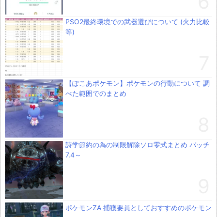
PSO2最終環境での武器選びについて (火力比較
等)
【ぽこあポケモン】ポケモンの行動について 調
べた範囲でのまとめ
詩学節約の為の制限解除ソロ零式まとめ パッチ
7.4～
ポケモンZA 捕獲要員としておすすめのポケモン