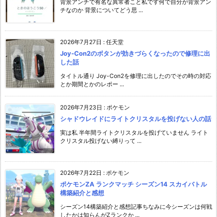
背景アンチで有名な異常者こと私です何で自分が背景アン
チなのか 背景についてどう思 ...
2026年7月27日
:
任天堂
Joy-Con2のボタンが効きづらくなったので修理に出
した話
タイトル通り Joy-Con2を修理に出したのでその時の対応
とか期間とかのレポー ...
2026年7月23日
:
ポケモン
シャドウレイドにライトクリスタルを投げない人の話
実は私 半年間ライトクリスタルを投げていません ライト
クリスタル投げない縛りって ...
2026年7月22日
:
ポケモン
ポケモンZA ランクマッチ シーズン14 スカイバトル
構築紹介と感想
シーズン14構築紹介と感想記事ちなみに今シーズンは何戦
したかは知らんがZランクか ...