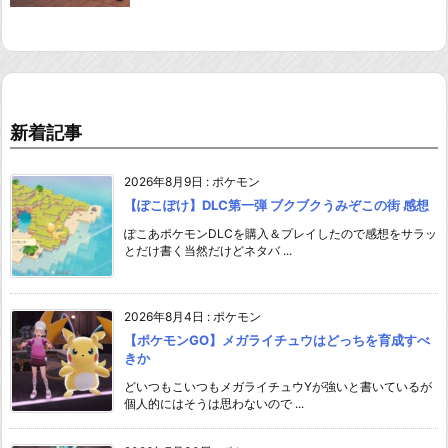
新着記事
2026年8月9日
:
ポケモン
【ぽこぽけ】DLC第一弾 ブクブクうみぞこの街 感想
ぽこあポケモンDLCを購入＆プレイしたので感想をサラッ
とだけ書く当然だけどネタバ ...
2026年8月4日
:
ポケモン
【ポケモンGO】メガライチュウはどっちを育成すべ
きか
どいつもこいつもメガライチュウYが強いと書いているが
個人的にはそうは思わないので ...