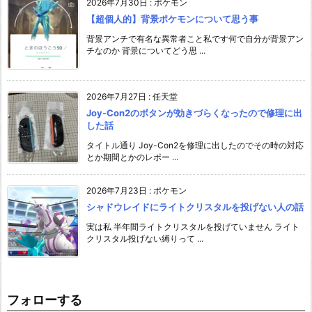
2026年7月30日
:
ポケモン
【超個人的】背景ポケモンについて思う事
背景アンチで有名な異常者こと私です何で自分が背景アン
チなのか 背景についてどう思 ...
2026年7月27日
:
任天堂
Joy-Con2のボタンが効きづらくなったので修理に出
した話
タイトル通り Joy-Con2を修理に出したのでその時の対応
とか期間とかのレポー ...
2026年7月23日
:
ポケモン
シャドウレイドにライトクリスタルを投げない人の話
実は私 半年間ライトクリスタルを投げていません ライト
クリスタル投げない縛りって ...
フォローする