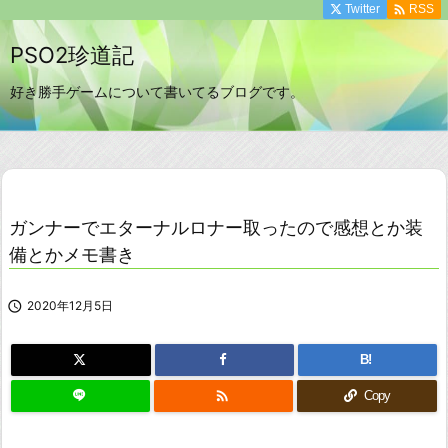

Twitter
RSS
PSO2珍道記
好き勝手ゲームについて書いてるブログです。
ガンナーでエターナルロナー取ったので感想とか装
備とかメモ書き

2020年12月5日
B!

Copy