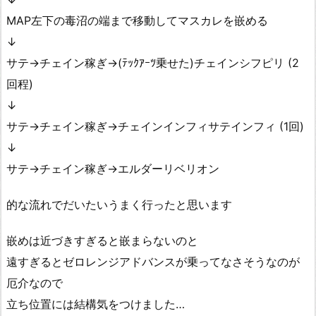
MAP左下の毒沼の端まで移動してマスカレを嵌める
↓
サテ→チェイン稼ぎ→(ﾃｯｸｱｰﾂ乗せた)チェインシフピリ (2
回程)
↓
サテ→チェイン稼ぎ→チェインインフィサテインフィ (1回)
↓
サテ→チェイン稼ぎ→エルダーリベリオン
的な流れでだいたいうまく行ったと思います
嵌めは近づきすぎると嵌まらないのと
遠すぎるとゼロレンジアドバンスが乗ってなさそうなのが
厄介なので
立ち位置には結構気をつけました…