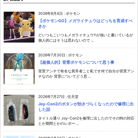
2026年8月4日
:
ポケモン
【ポケモンGO】メガライチュウはどっちを育成すべ
きか
どいつもこいつもメガライチュウYが強いと書いているが
個人的にはそうは思わないので ...
2026年7月30日
:
ポケモン
【超個人的】背景ポケモンについて思う事
背景アンチで有名な異常者こと私です何で自分が背景アン
チなのか 背景についてどう思 ...
2026年7月27日
:
任天堂
Joy-Con2のボタンが効きづらくなったので修理に出
した話
タイトル通り Joy-Con2を修理に出したのでその時の対応
とか期間とかのレポー ...