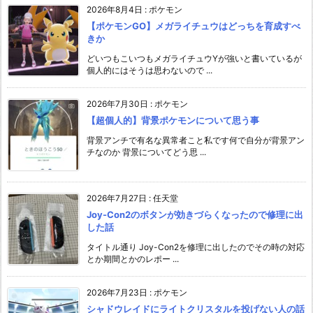
2026年8月4日
:
ポケモン
【ポケモンGO】メガライチュウはどっちを育成すべ
きか
どいつもこいつもメガライチュウYが強いと書いているが
個人的にはそうは思わないので ...
2026年7月30日
:
ポケモン
【超個人的】背景ポケモンについて思う事
背景アンチで有名な異常者こと私です何で自分が背景アン
チなのか 背景についてどう思 ...
2026年7月27日
:
任天堂
Joy-Con2のボタンが効きづらくなったので修理に出
した話
タイトル通り Joy-Con2を修理に出したのでその時の対応
とか期間とかのレポー ...
2026年7月23日
:
ポケモン
シャドウレイドにライトクリスタルを投げない人の話