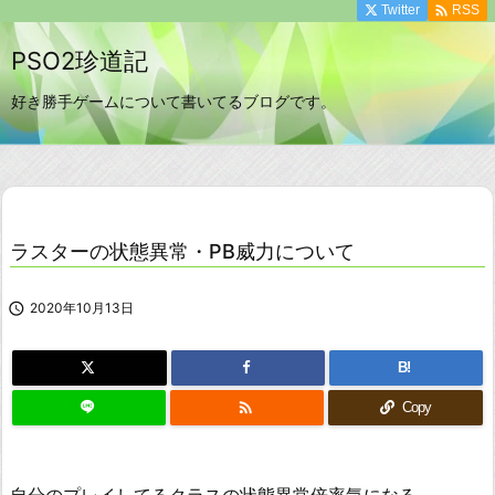

Twitter
RSS
PSO2珍道記
好き勝手ゲームについて書いてるブログです。
ラスターの状態異常・PB威力について

2020年10月13日
B!

Copy