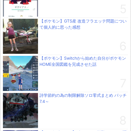
【ポケモン】GTS産 改造フラエッテ問題につい
て個人的に思った感想
【ポケモン】Switchから始めた自分がポケモン
HOME全国図鑑を完成させた話
詩学節約の為の制限解除ソロ零式まとめ パッチ
7.4～