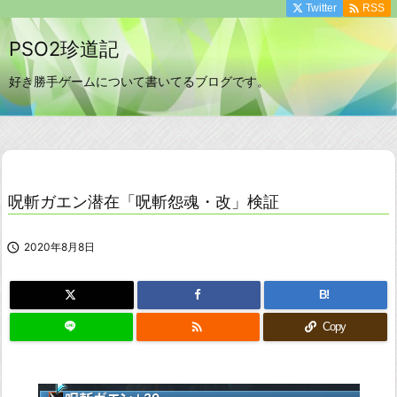

Twitter
RSS
PSO2珍道記
好き勝手ゲームについて書いてるブログです。
呪斬ガエン潜在「呪斬怨魂・改」検証

2020年8月8日
B!

Copy