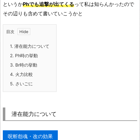
というか
Phでも追撃が出てくる
って私は知らんかったので
その辺りも含めて書いていこうかと
目次
1.
潜在能力について
2.
Ph時の挙動
3.
Br時の挙動
4.
火力比較
5.
さいごに
潜在能力について
呪斬怨魂・改の効果