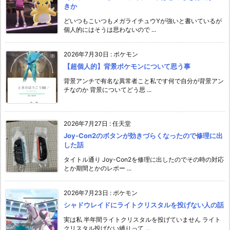
きか
どいつもこいつもメガライチュウYが強いと書いているが
個人的にはそうは思わないので ...
2026年7月30日
:
ポケモン
【超個人的】背景ポケモンについて思う事
背景アンチで有名な異常者こと私です何で自分が背景アン
チなのか 背景についてどう思 ...
2026年7月27日
:
任天堂
Joy-Con2のボタンが効きづらくなったので修理に出
した話
タイトル通り Joy-Con2を修理に出したのでその時の対応
とか期間とかのレポー ...
2026年7月23日
:
ポケモン
シャドウレイドにライトクリスタルを投げない人の話
実は私 半年間ライトクリスタルを投げていません ライト
クリスタル投げない縛りって ...