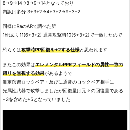
8→9→14→8→9→14となっており
内訳は多分 3+3+2→4+3+2→9+3+2
同様にRaのARで調べた所
1hit辺り11(6+3+2) 通常攻撃時10(5+3+2)で一致したので
恐らくは
攻撃時PP回復を+2する仕様
と思われます
またこの効果は
エレメンタルPPRフィールドの属性一致の
縛りを無視する効果
があるようで
測定演習ロックベア・及びに通常のロックベア相手に
光属性武器で攻撃しましたが回復量は元々の回復量である
+3を含めた+5となっていました