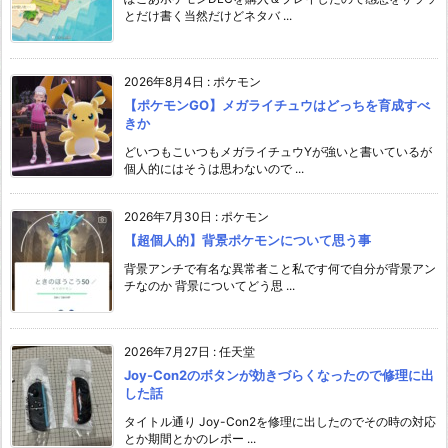
とだけ書く当然だけどネタバ ...
2026年8月4日
:
ポケモン
【ポケモンGO】メガライチュウはどっちを育成すべ
きか
どいつもこいつもメガライチュウYが強いと書いているが
個人的にはそうは思わないので ...
2026年7月30日
:
ポケモン
【超個人的】背景ポケモンについて思う事
背景アンチで有名な異常者こと私です何で自分が背景アン
チなのか 背景についてどう思 ...
2026年7月27日
:
任天堂
Joy-Con2のボタンが効きづらくなったので修理に出
した話
タイトル通り Joy-Con2を修理に出したのでその時の対応
とか期間とかのレポー ...