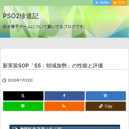

Twitter
RSS
PSO2珍道記
好き勝手ゲームについて書いてるブログです。
新実装SOP「S5：領域加勢」の性能と評価

2020年7月22日
B!

Copy