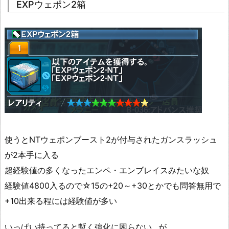
EXPウェポン2箱
使うとNTウェポンブースト2が付与されたガンスラッシュ
が2本手に入る
超経験値の多くなったエンペ・エンブレイスみたいな奴
経験値4800入るので☆15の+20～+30とかでも問答無用で
+10出来る程には経験値が多い
いっぱい持ってると暫く強化に困らない…が