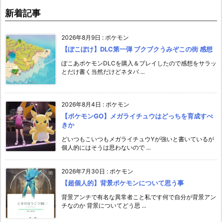
新着記事
2026年8月9日
:
ポケモン
【ぽこぽけ】DLC第一弾 ブクブクうみぞこの街 感想
ぽこあポケモンDLCを購入＆プレイしたので感想をサラッ
とだけ書く当然だけどネタバ ...
2026年8月4日
:
ポケモン
【ポケモンGO】メガライチュウはどっちを育成すべ
きか
どいつもこいつもメガライチュウYが強いと書いているが
個人的にはそうは思わないので ...
2026年7月30日
:
ポケモン
【超個人的】背景ポケモンについて思う事
背景アンチで有名な異常者こと私です何で自分が背景アン
チなのか 背景についてどう思 ...