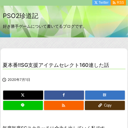

Twitter
RSS
PSO2珍道記
好き勝手ゲームについて書いてるブログです。
夏本番!!SG支援アイテムセレクト160連した話

2020年7月1日
B!

Copy