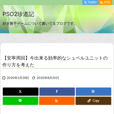

Twitter
RSS
PSO2珍道記
好き勝手ゲームについて書いてるブログです。
【安寧周回】今出来る効率的なシュベルユニットの
作り方を考えた

2020年2月29日

2020年8月20日
B!

Copy